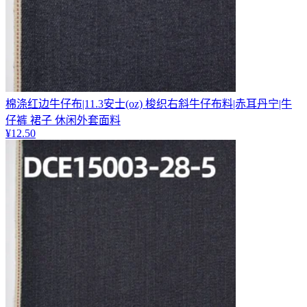
棉涤红边牛仔布|11.3安士(oz) 梭织右斜牛仔布料|赤耳丹宁|牛
仔裤 裙子 休闲外套面料
¥
12.50