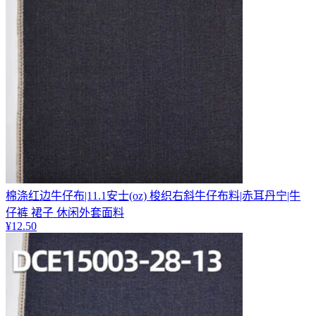
棉涤红边牛仔布|11.1安士(oz) 梭织右斜牛仔布料|赤耳丹宁|牛
仔裤 裙子 休闲外套面料
¥
12.50