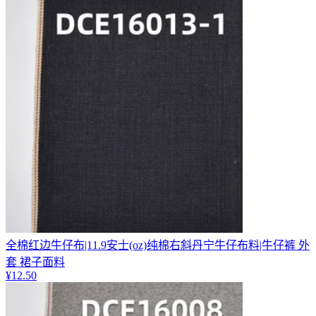
全棉红边牛仔布|11.9安士(oz)纯棉右斜丹宁牛仔布料|牛仔裤 外
套 裙子面料
¥
12.50