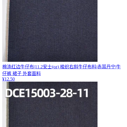
棉涤红边牛仔布|11.2安士(oz) 梭织右斜牛仔布料|赤耳丹宁|牛
仔裤 裙子 外套面料
¥
12.50