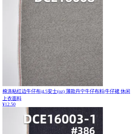
棉涤粘红边牛仔布|4.5安士(oz) 薄款丹宁牛仔布料|牛仔裙 休闲
上衣面料
¥
12.50