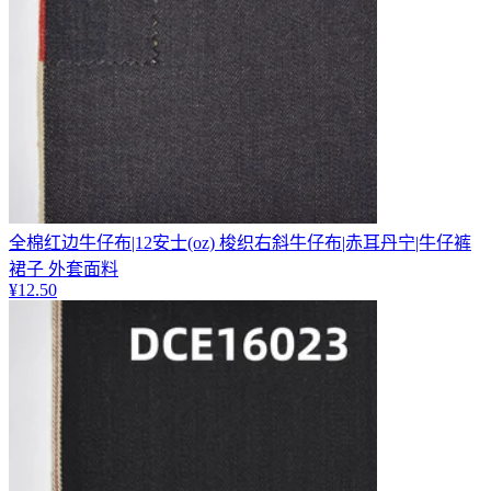
全棉红边牛仔布|12安士(oz) 梭织右斜牛仔布|赤耳丹宁|牛仔裤
裙子 外套面料
¥
12.50