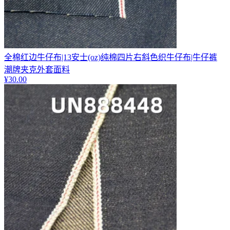
全棉红边牛仔布|13安士(oz)纯棉四片右斜色织牛仔布|牛仔裤
潮牌夹克外套面料
¥
30.00