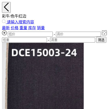
彩牛/色牛红边
请输入搜索内容
最新
价格
重量
库存
销量
-
-
筛选