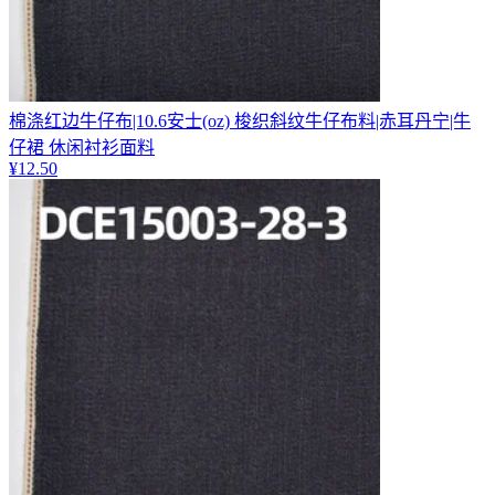
棉涤红边牛仔布|10.6安士(oz) 梭织斜纹牛仔布料|赤耳丹宁|牛
仔裙 休闲衬衫面料
¥
12.50