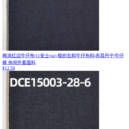
棉涤红边牛仔布|11安士(oz) 梭织右斜牛仔布料|赤耳丹宁|牛仔
裤 休闲外套面料
¥
12.50