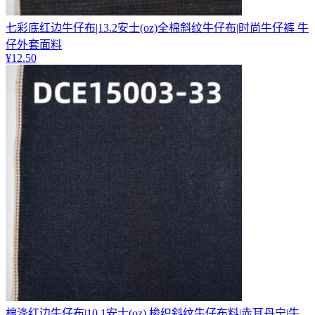
七彩底红边牛仔布|13.2安士(oz)全棉斜纹牛仔布|时尚牛仔裤 牛
仔外套面料
¥
12.50
棉涤红边牛仔布|10.1安士(oz) 梭织斜纹牛仔布料|赤耳丹宁|牛