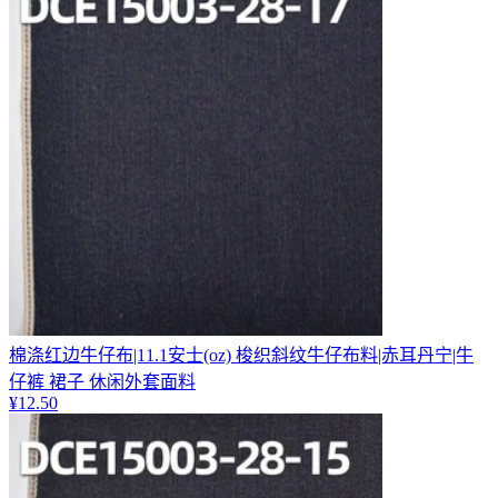
棉涤红边牛仔布|11.1安士(oz) 梭织斜纹牛仔布料|赤耳丹宁|牛
仔裤 裙子 休闲外套面料
¥
12.50