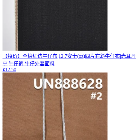
【特价】全棉红边牛仔布|12.7安士(oz)四片右斜牛仔布|赤耳丹
宁|牛仔裤 牛仔外套面料
¥
12.50