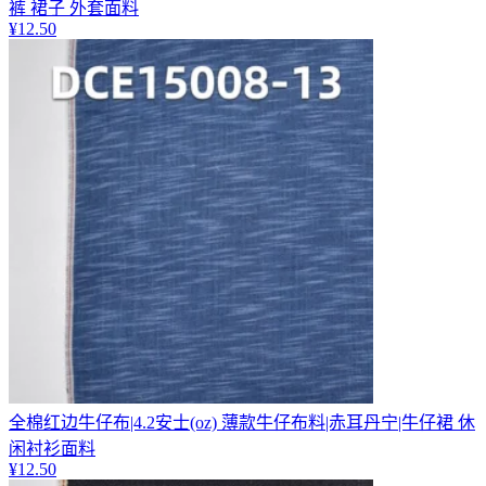
裤 裙子 外套面料
¥
12.50
全棉红边牛仔布|4.2安士(oz) 薄款牛仔布料|赤耳丹宁|牛仔裙 休
闲衬衫面料
¥
12.50