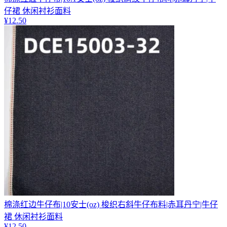
仔裙 休闲衬衫面料
¥
12.50
棉涤红边牛仔布|10安士(oz) 梭织右斜牛仔布料|赤耳丹宁|牛仔
裙 休闲衬衫面料
¥
12.50