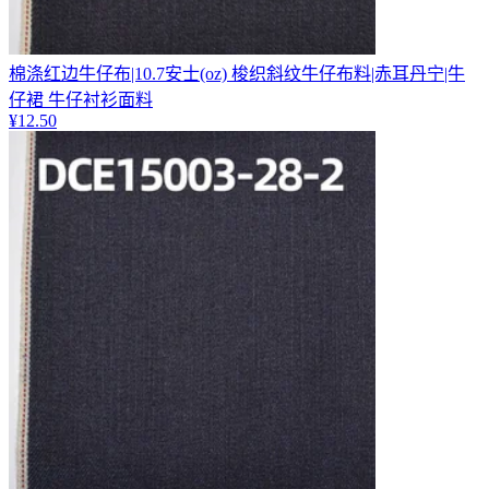
棉涤红边牛仔布|10.7安士(oz) 梭织斜纹牛仔布料|赤耳丹宁|牛
仔裙 牛仔衬衫面料
¥
12.50