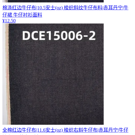
棉涤红边牛仔布|10.5安士(oz) 梭织斜纹牛仔布料|赤耳丹宁|牛
仔裙 牛仔衬衫面料
¥
12.50
全棉红边牛仔布|11.6安士(oz) 梭织右斜牛仔布|赤耳丹宁|牛仔