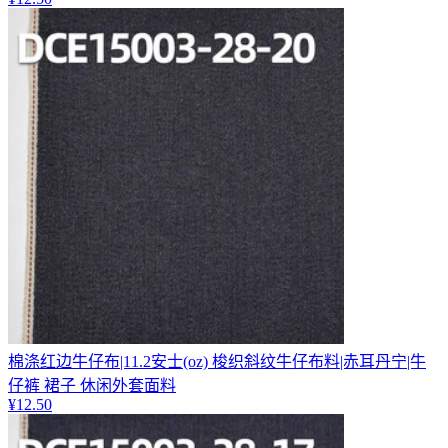
棉涤红边牛仔布|11.2安士(oz) 梭织斜纹牛仔布料|赤耳丹宁|牛
仔裤 裙子 休闲外套面料
¥
12.50