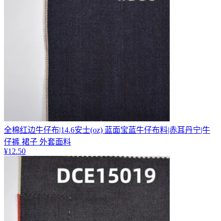
全棉红边牛仔布|14.6安士(oz) 蓝面宝蓝牛仔布料|赤耳丹宁|牛
仔裤 裙子 外套面料
¥
12.50