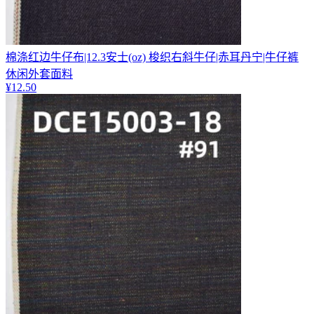
棉涤红边牛仔布|12.3安士(oz) 梭织右斜牛仔|赤耳丹宁|牛仔裤
休闲外套面料
¥
12.50