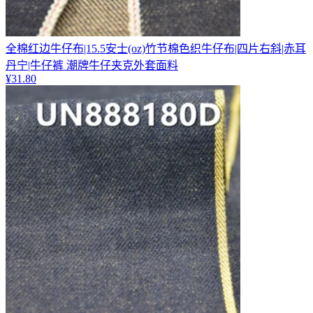
全棉红边牛仔布|15.5安士(oz)竹节棉色织牛仔布|四片右斜|赤耳
丹宁|牛仔裤 潮牌牛仔夹克外套面料
¥
31.80