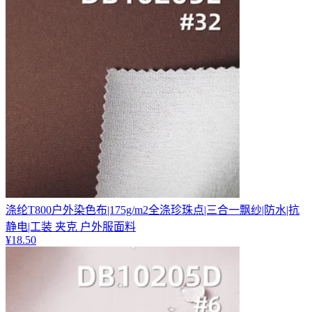
涤纶T800户外染色布|175g/m2全涤珍珠点|三合一飘纱|防水|抗
静电|工装 夹克 户外服面料
¥
18.50