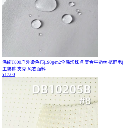
涤纶T800户外染色布|190g/m2全涤珍珠点|复合牛奶丝|抗静电|
工装裤 夹克 风衣面料
¥
17.00