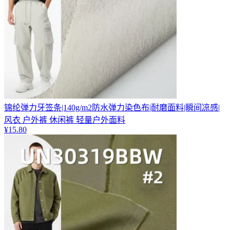
锦纶弹力牙签条|140g/m2防水弹力染色布|耐磨面料|瞬间凉感|
风衣 户外裤 休闲裤 轻量户外面料
¥
15.80