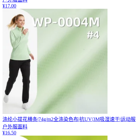
¥
17.00
涤纶小提花横条|74g/m2全涤染色布|抗UV|3M吸湿速干|运动服
户外服面料
¥
16.50