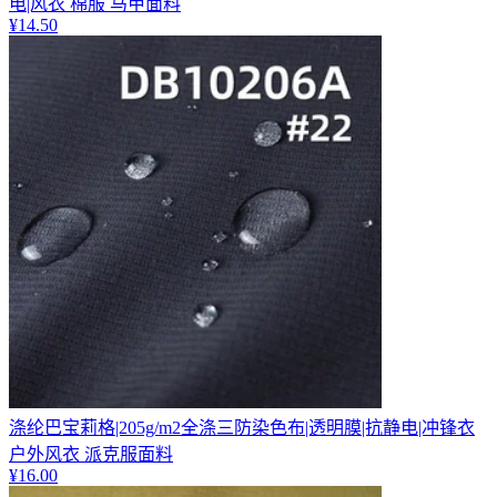
电|风衣 棉服 马甲面料
¥
14.50
涤纶巴宝莉格|205g/m2全涤三防染色布|透明膜|抗静电|冲锋衣
户外风衣 派克服面料
¥
16.00