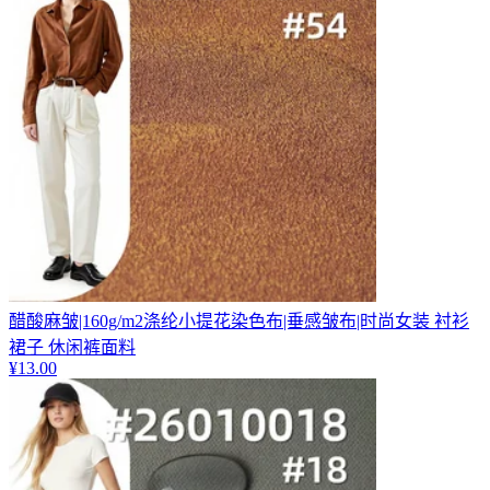
醋酸麻皱|160g/m2涤纶小提花染色布|垂感皱布|时尚女装 衬衫
裙子 休闲裤面料
¥
13.00