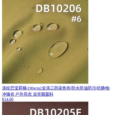
涤纶巴宝莉格|190g/m2全涤三防染色布|防水防油防污|抗静电|
冲锋衣 户外风衣 派克服面料
¥
14.00