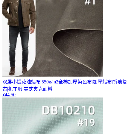
双层小提花油蜡布|550g/m2全棉加厚染色布|加厚蜡布|折痕复
古|机车服 美式夹克面料
¥
44.50