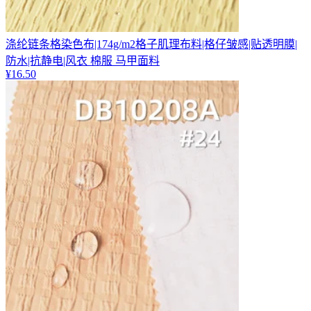
涤纶链条格染色布|174g/m2格子肌理布料|格仔皱感|贴透明膜|
防水|抗静电|风衣 棉服 马甲面料
¥
16.50