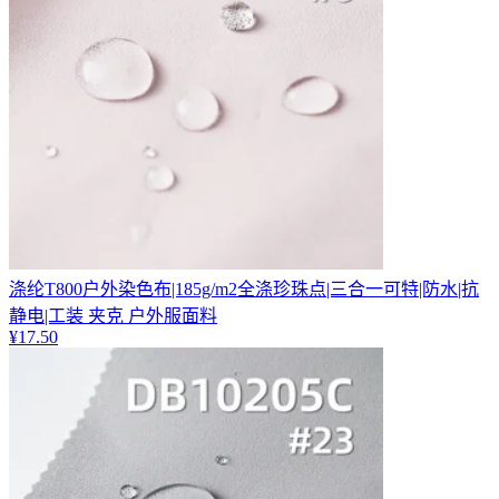
涤纶T800户外染色布|185g/m2全涤珍珠点|三合一可特|防水|抗
静电|工装 夹克 户外服面料
¥
17.50