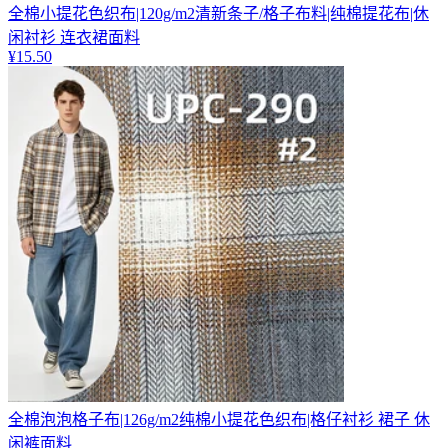
全棉小提花色织布|120g/m2清新条子/格子布料|纯棉提花布|休
闲衬衫 连衣裙面料
¥
15.50
全棉泡泡格子布|126g/m2纯棉小提花色织布|格仔衬衫 裙子 休
闲裤面料