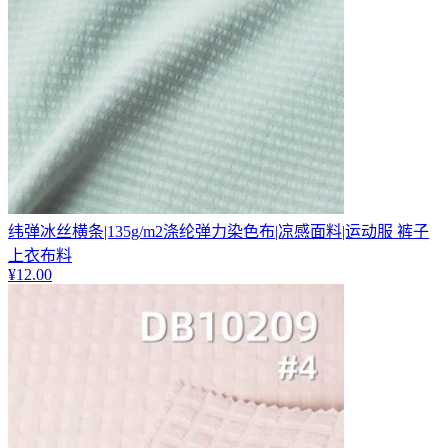
纬弹冰丝横条|135g/m2涤纶弹力染色布|凉感面料|运动服 裤子
上衣布料
¥
12.00