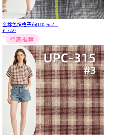
全棉色织格子布|110g/m2...
¥
17.50