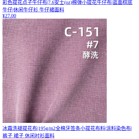
彩色提花点子牛仔布|7.6安士(oz)棉弹小提花牛仔布|蓝面棕底
牛仔|休闲牛仔衫 牛仔裙面料
¥
27.00
冰霜洗褪提花布|195g/m2全棉牙签条小提花布料|涂料染色布|
裤子 裙子 休闲衬衫面料