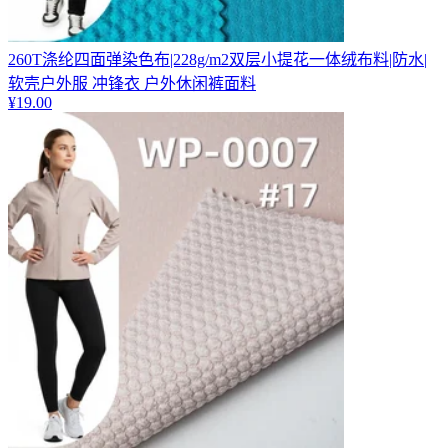
260T涤纶四面弹染色布|228g/m2双层小提花一体绒布料|防水|
软壳户外服 冲锋衣 户外休闲裤面料
¥
19.00