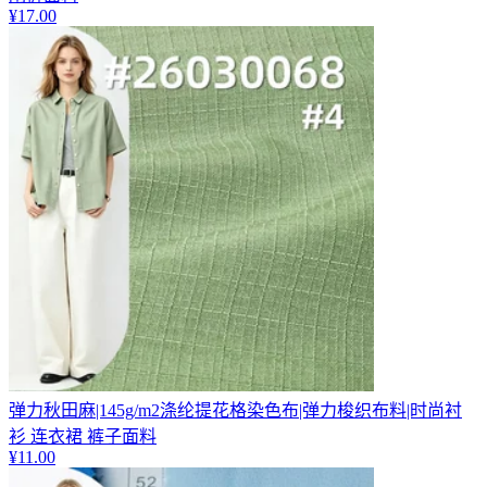
¥
17.00
弹力秋田麻|145g/m2涤纶提花格染色布|弹力梭织布料|时尚衬
衫 连衣裙 裤子面料
¥
11.00