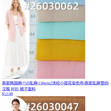
高密韩国麻|75D乱麻|130g/m2涤纶小提花染色布|高密乱麻雪纺|
汉服 衬衫 裙子面料
¥
12.00