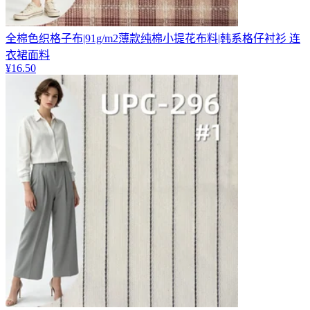
全棉色织格子布|91g/m2薄款纯棉小提花布料|韩系格仔衬衫 连
衣裙面料
¥
16.50