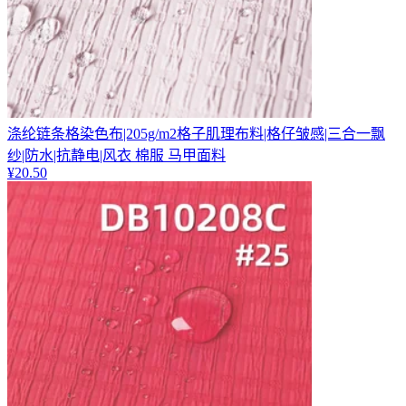
涤纶链条格染色布|205g/m2格子肌理布料|格仔皱感|三合一飘
纱|防水|抗静电|风衣 棉服 马甲面料
¥
20.50