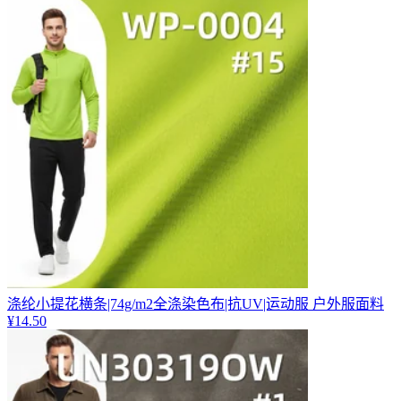
涤纶小提花横条|74g/m2全涤染色布|抗UV|运动服 户外服面料
¥
14.50