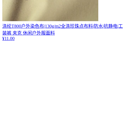
涤纶T800户外染色布|130g/m2全涤珍珠点布料|防水|抗静电|工
装裤 夹克 休闲户外服面料
¥
11.00