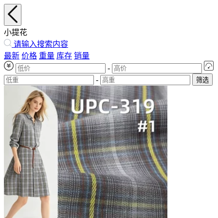
小提花
请输入搜索内容
最新
价格
重量
库存
销量
-
-
筛选