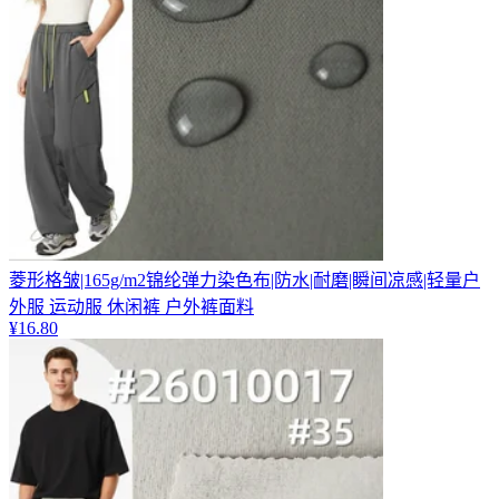
菱形格皱|165g/m2锦纶弹力染色布|防水|耐磨|瞬间凉感|轻量户
外服 运动服 休闲裤 户外裤面料
¥
16.80