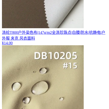
涤纶T800户外染色布|147g/m2全涤珍珠点|白膜|防水|抗静电|户
外服 夹克 风衣面料
¥
14.00