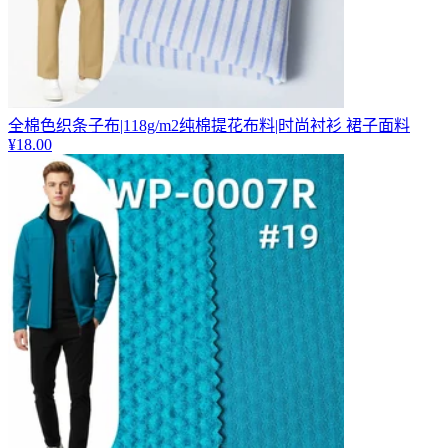
全棉色织条子布|118g/m2纯棉提花布料|时尚衬衫 裙子面料
¥
18.00