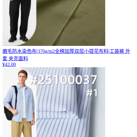
磨毛防水染色布|370g/m2全棉加厚双层小提花布料|工装裤 外
套 夹克面料
¥
42.00