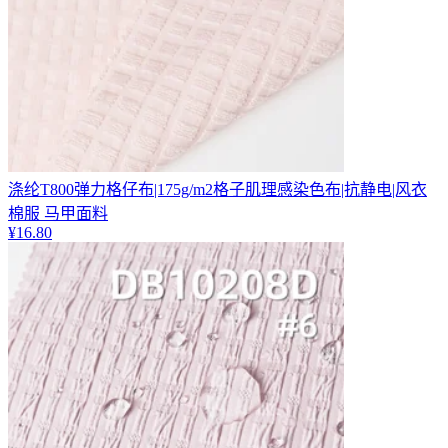
涤纶T800弹力格仔布|175g/m2格子肌理感染色布|抗静电|风衣
棉服 马甲面料
¥
16.80