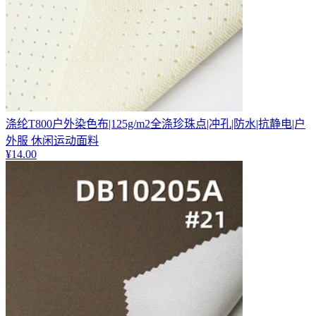
涤纶T800户外染色布|125g/m2全涤珍珠点|冲孔|防水|抗静电|户
外服 休闲运动面料
¥
14.00