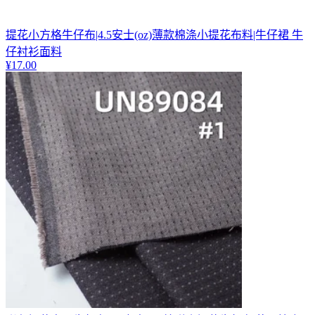
提花小方格牛仔布|4.5安士(oz)薄款棉涤小提花布料|牛仔裙 牛
仔衬衫面料
¥
17.00