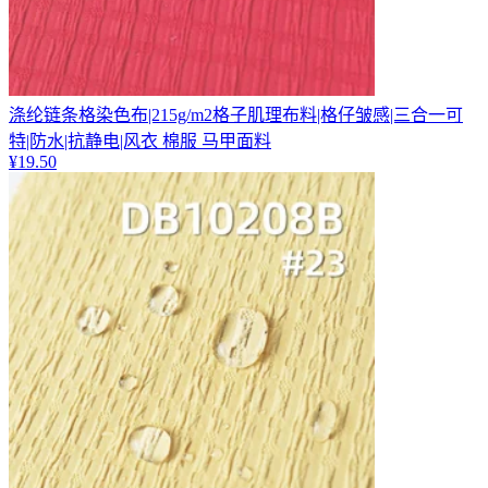
涤纶链条格染色布|215g/m2格子肌理布料|格仔皱感|三合一可
特|防水|抗静电|风衣 棉服 马甲面料
¥
19.50