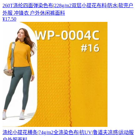
260T涤纶四面弹染色布|228g/m2双层小提花布料|防水|软壳户
外服 冲锋衣 户外休闲裤面料
¥
17.50
涤纶小提花横条|74g/m2全涤染色布|抗UV|鲁道夫凉感|运动服
户外服面料