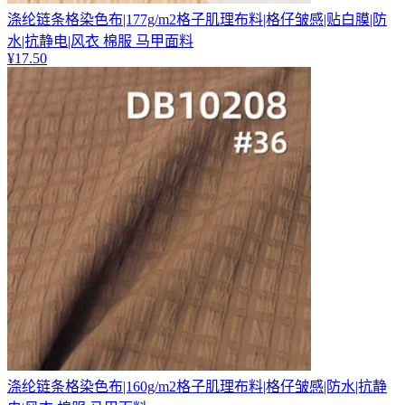
涤纶链条格染色布|177g/m2格子肌理布料|格仔皱感|贴白膜|防
水|抗静电|风衣 棉服 马甲面料
¥
17.50
涤纶链条格染色布|160g/m2格子肌理布料|格仔皱感|防水|抗静