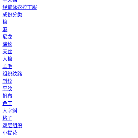
经编泳衣拉丁服
成份分类
棉
麻
尼龙
涤纶
天丝
人棉
羊毛
组织纹路
斜纹
平纹
帆布
色丁
人字斜
格子
双层组织
小提花