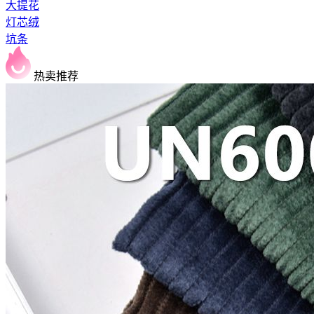
大提花
灯芯绒
坑条
热卖推荐