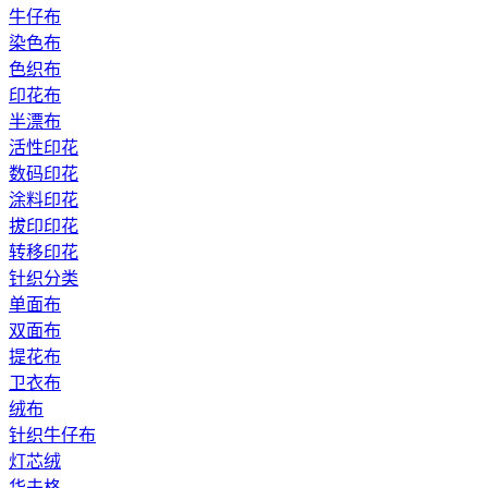
牛仔布
染色布
色织布
印花布
半漂布
活性印花
数码印花
涂料印花
拔印印花
转移印花
针织分类
单面布
双面布
提花布
卫衣布
绒布
针织牛仔布
灯芯绒
华夫格