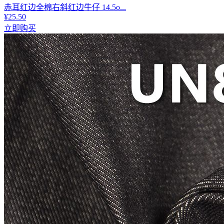
赤耳红边全棉右斜红边牛仔 14.5o...
¥25.50
立即购买