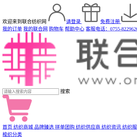
欢迎来到联合纺织网
请登录
免费注册
我的订单
我的联合网
购物车
帮助中心
客服电话：0755-822962
搜索
首页
纺织商城
品牌臻选
拼单团购
纺织供应商
纺织资讯
纺织服
梭织分类