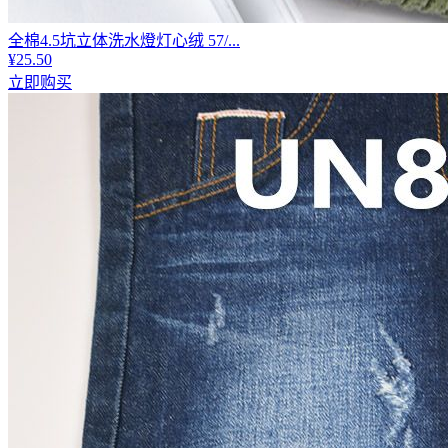
全棉4.5坑立体洗水燈灯心绒 57/...
¥25.50
立即购买