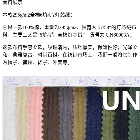
面料展示
本款295g/m2全棉6坑4片灯芯绒；
它是一款100%棉，重量为295g/m2、幅宽为 57/58"的灯芯绒布
料，主要工艺是“6坑4片+全棉灯芯绒”，货号为 UN60003A；
这款布料手感柔软，纹理清晰，质地厚实，保暖性好；光泽柔
和，典雅复古，时尚百搭。在纺织市场上，我们一般将它制作
为帽子、裤装、裙子、外套等。