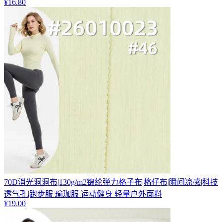
¥
16.80
70D消光洞洞布|130g/m2锦纶弹力格子布|格仔布|瞬间凉感|科技
透气孔|跑步服 瑜珈服 运动健身 轻量户外面料
¥
19.00