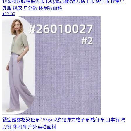
迪桑特双线格染色布|150g/m2锦纶弹力格子布|格仔布|轻量户
外服 风衣 户外裤 休闲裤面料
¥
17.50
镂空露露格染色布|155g/m2涤纶弹力格子布|格仔布|山本裤 弯
刀裤 休闲裤 户外运动面料