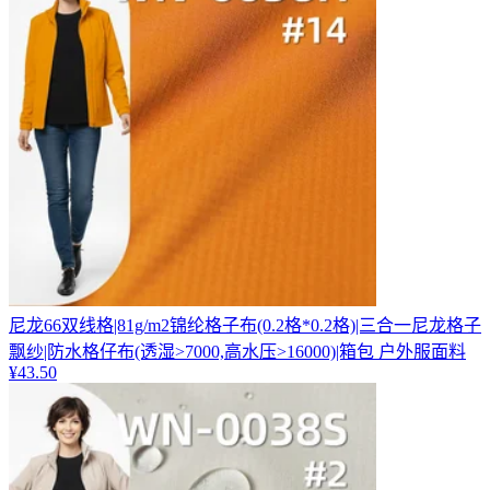
尼龙66双线格|81g/m2锦纶格子布(0.2格*0.2格)|三合一尼龙格子
飘纱|防水格仔布(透湿>7000,高水压>16000)|箱包 户外服面料
¥
43.50