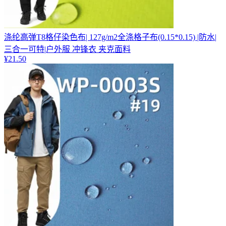
涤纶高弹T8格仔染色布| 127g/m2全涤格子布(0.15*0.15) |防水|
三合一可特|户外服 冲锋衣 夹克面料
¥
21.50