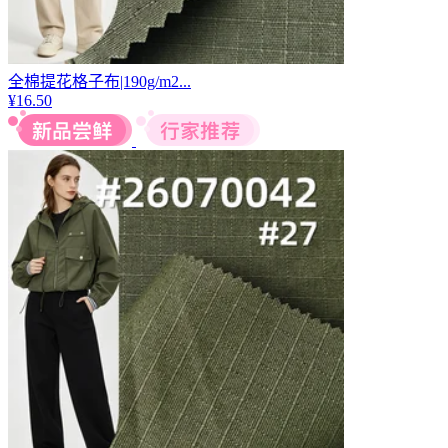
全棉提花格子布|190g/m2...
¥
16.50