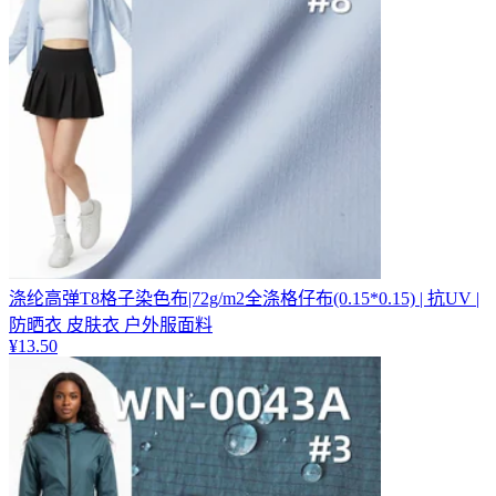
涤纶高弹T8格子染色布|72g/m2全涤格仔布(0.15*0.15) | 抗UV |
防晒衣 皮肤衣 户外服面料
¥
13.50