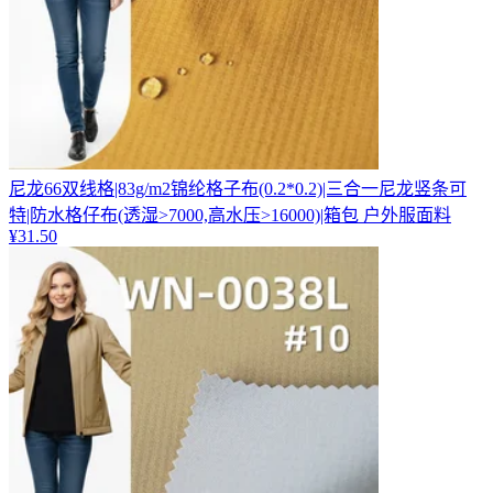
尼龙66双线格|83g/m2锦纶格子布(0.2*0.2)|三合一尼龙竖条可
特|防水格仔布(透湿>7000,高水压>16000)|箱包 户外服面料
¥
31.50