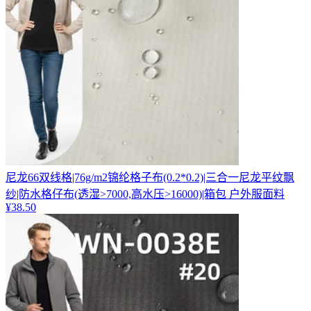
尼龙66双线格|76g/m2锦纶格子布(0.2*0.2)|三合一尼龙平纹飘
纱|防水格仔布(透湿>7000,高水压>16000)|箱包 户外服面料
¥
38.50