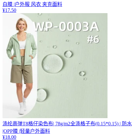
白膜 |户外服 风衣 夹克面料
¥
17.50
涤纶高弹T8格仔染色布| 78g/m2全涤格子布(0.15*0.15) | 防水
|OPP膜 |轻量户外面料
¥
18.00