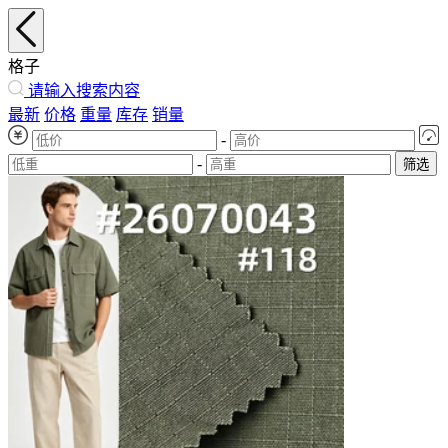
格子
请输入搜索内容
最新
价格
重量
库存
销量
-
-
筛选