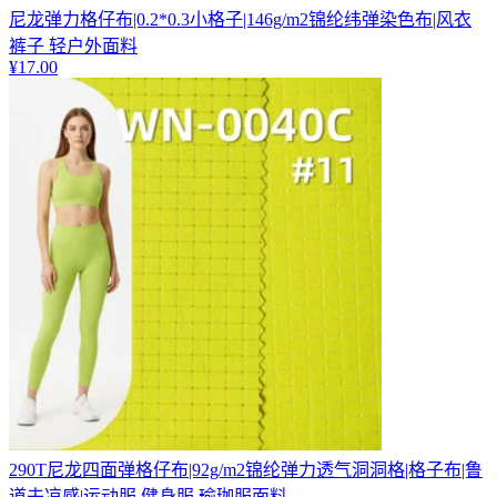
尼龙弹力格仔布|0.2*0.3小格子|146g/m2锦纶纬弹染色布|风衣
裤子 轻户外面料
¥
17.00
290T尼龙四面弹格仔布|92g/m2锦纶弹力透气洞洞格|格子布|鲁
道夫凉感|运动服 健身服 瑜珈服面料