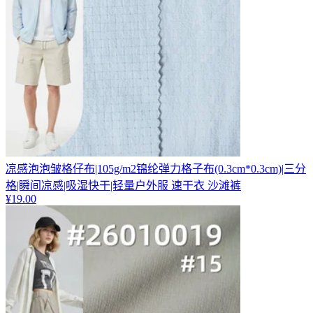
凉感泡泡皱格仔布|105g/m2锦纶弹力格子布(0.3cm*0.3cm)|三分
格|瞬间凉感|吸湿快干|轻量户外服 速干衣 沙滩裤
¥
19.00