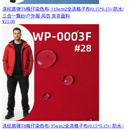
涤纶高弹T8格仔染色布| 119g/m2全涤格子布(0.15*0.15) |防水|
三合一飘纱|户外服 风衣 夹克面料
¥
21.00
涤纶高弹T8格仔染色布| 95g/m2全涤格子布(0.15*0.15) | 防水 |