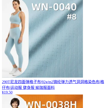
290T尼龙四面弹格子布|92g/m2锦纶弹力透气洞洞格染色布|格
仔布|运动服 健身服 瑜珈服面料
¥
19.50