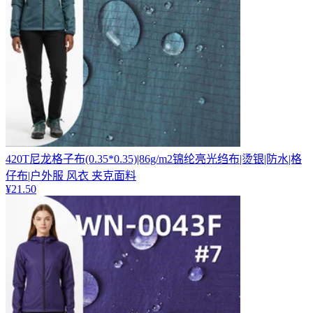
420T尼龙格子布(0.35*0.35)|86g/m2锦纶亮光绉布|烫银|防水|格
仔布|户外服 风衣 夹克面料
¥
21.50