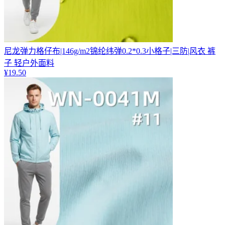
尼龙弹力格仔布|146g/m2锦纶纬弹0.2*0.3小格子|三防|风衣 裤
子 轻户外面料
¥
19.50