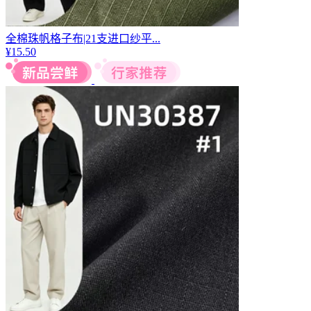
全棉珠帆格子布|21支进口纱平...
¥
15.50