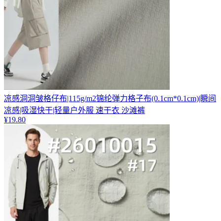
凉感洞洞皱格仔布|115g/m2锦纶弹力格子布(0.1cm*0.1cm)|瞬间
凉感|吸湿快干|轻量户外服 速干衣 沙滩裤
¥
19.80