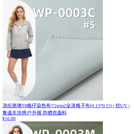
涤纶高弹T8格仔染色布|72g/m2全涤格子布(0.15*0.15) | 抗UV |
鲁道夫凉感|户外服 防晒衣面料
¥
16.00