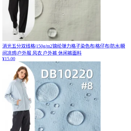
消光五分双线格|150g/m2锦纶弹力格子染色布|格仔布|防水|瞬
间凉感|户外服 风衣 户外裤 休闲裤面料
¥
15.00