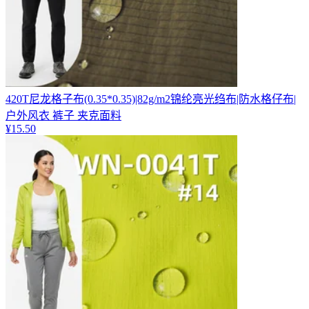
420T尼龙格子布(0.35*0.35)|82g/m2锦纶亮光绉布|防水格仔布|
户外风衣 裤子 夹克面料
¥
15.50