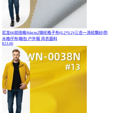
尼龙66双线格|84g/m2锦纶格子布(0.2*0.2)|三合一涤纶飘纱|防
水格仔布|箱包 户外服 风衣面料
¥
23.00