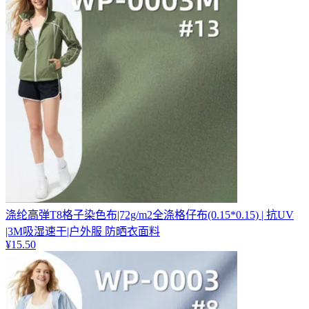
涤纶高弹T8格子染色布|72g/m2全涤格仔布(0.15*0.15) | 抗UV
|3M吸湿速干|户外服 防晒衣面料
¥
15.50