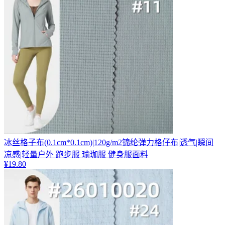
冰丝格子布(0.1cm*0.1cm)|120g/m2锦纶弹力格仔布|透气|瞬间
凉感|轻量户外 跑步服 瑜珈服 健身服面料
¥
19.80