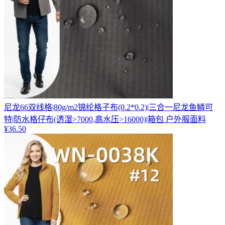
尼龙66双线格|80g/m2锦纶格子布(0.2*0.2)|三合一尼龙鱼鳞可
特|防水格仔布(透湿>7000,高水压>16000)|箱包 户外服面料
¥
36.50