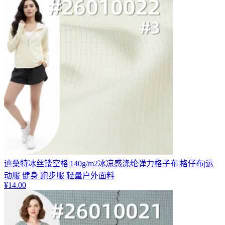
迪桑特冰丝镂空格|140g/m2冰凉感涤纶弹力格子布|格仔布|运
动服 健身 跑步服 轻量户外面料
¥
14.00