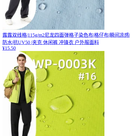
露露双线格|115g/m2尼龙四面弹格子染色布|格仔布|瞬间凉感|
防水|抗UV50 |夹克 休闲裤 冲锋衣 户外服面料
¥
15.50