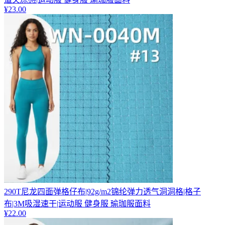
¥
23.00
290T尼龙四面弹格仔布|92g/m2锦纶弹力透气洞洞格|格子
布|3M吸湿速干|运动服 健身服 瑜珈服面料
¥
22.00