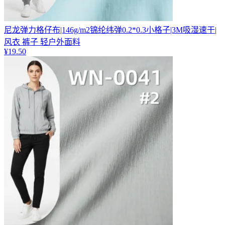
尼龙弹力格仔布|146g/m2锦纶纬弹0.2*0.3小格子|3M吸湿速干|
风衣 裤子 轻户外面料
¥
19.50