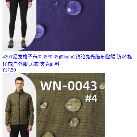
420T尼龙格子布(0.35*0.35)|95g/m2锦纶亮光绉布|贴膜|防水|格
仔布|户外服 风衣 夹克面料
¥
17.50