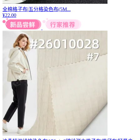
全棉格子布|五分格染色布(5M...
¥
22.00