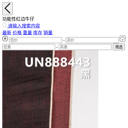
功能性红边牛仔
请输入搜索内容
最新
价格
重量
库存
销量
-
-
筛选