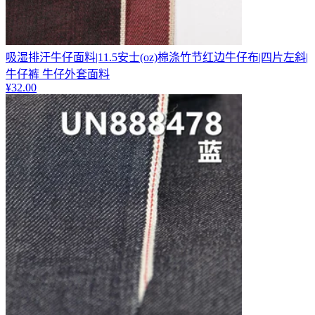
吸湿排汗牛仔面料|11.5安士(oz)棉涤竹节红边牛仔布|四片左斜|
牛仔裤 牛仔外套面料
¥
32.00