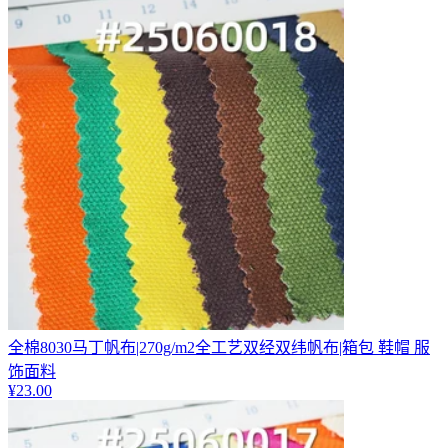
全棉8030马丁帆布|270g/m2全工艺双经双纬帆布|箱包 鞋帽 服
饰面料
¥
23.00