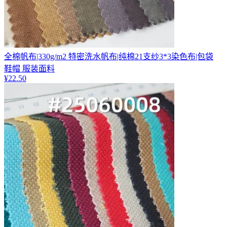
全棉帆布|330g/m2 特密洗水帆布|纯棉21支纱3*3染色布|包袋
鞋帽 服装面料
¥
22.50