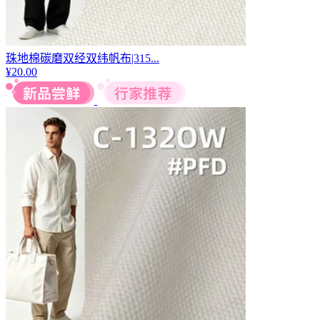
珠地棉碳磨双经双纬帆布|315...
¥
20.00