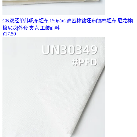
CN双经单纬帆布坯布|150g/m2高密棉锦坯布|锦棉坯布|尼龙棉|
棉尼龙|外套 夹克 工装面料
¥
17.50