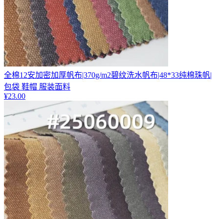
全棉12安加密加厚帆布|370g/m2碧纹洗水帆布|48*33纯棉珠帆|
包袋 鞋帽 服装面料
¥
23.00