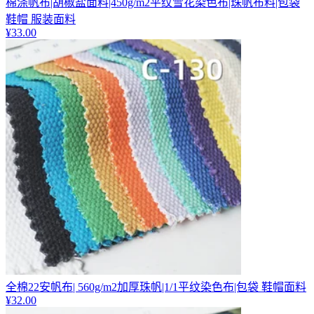
棉涤帆布|胡椒盐面料|450g/m2平纹雪花染色布|珠帆布料|包袋
鞋帽 服装面料
¥
33.00
全棉22安帆布| 560g/m2加厚珠帆|1/1平纹染色布|包袋 鞋帽面料
¥
32.00