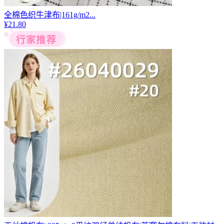
全棉色织牛津布|161g/m2...
¥
21.80