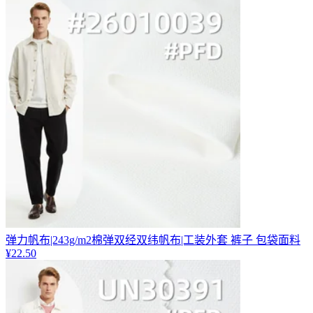
弹力帆布|243g/m2棉弹双经双纬帆布|工装外套 裤子 包袋面料
¥
22.50