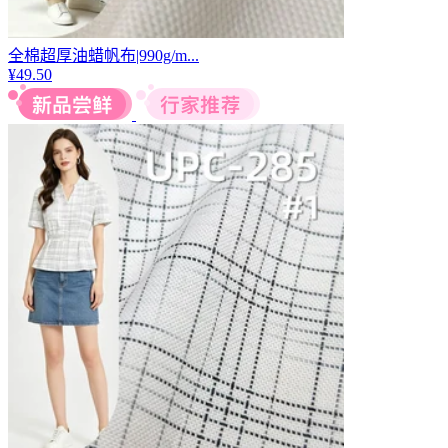
全棉超厚油蜡帆布|990g/m...
¥
49.50