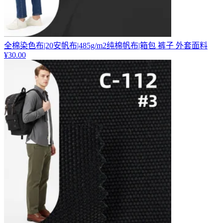
全棉染色布|20安帆布|485g/m2纯棉帆布|箱包 裤子 外套面料
¥
30.00