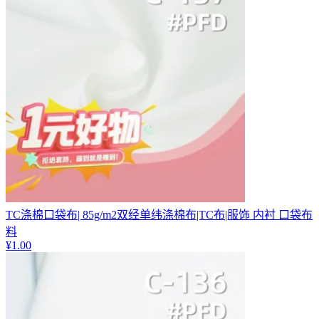
TC涤棉口袋布| 85g/m2双经单纬涤棉布|TC布|服饰 内衬 口袋布
料
¥
1.00