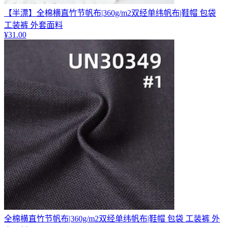
【半漂】全棉横直竹节帆布|360g/m2双经单纬帆布|鞋帽 包袋
工装裤 外套面料
¥
31.00
全棉横直竹节帆布|360g/m2双经单纬帆布|鞋帽 包袋 工装裤 外