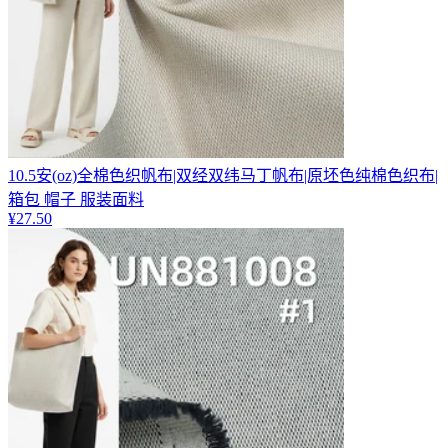
10.5安(oz)全棉色织帆布|双经双纬马丁帆布|原坯色纯棉色织布|
箱包 帽子 服装面料
¥
27.50