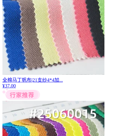
全棉马丁帆布|21支纱4*4加...
¥
37.00