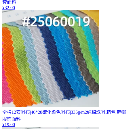
套面料
¥
32.00
全棉12安帆布|46*28硫化染色帆布|335g/m2纯棉珠帆|箱包 鞋帽
服饰面料
¥
19.00