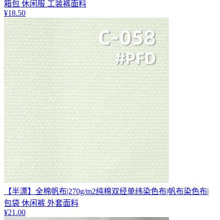
箱包 休闲服 工装裤面料
¥
18.50
【半漂】全棉帆布|270g/m2纯棉双经单纬染色布|帆布染色布|
包袋 休闲裤 外套面料
¥
21.00