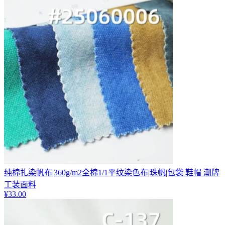
纯棉扎染帆布|360g/m2全棉1/1平纹染色布|珠帆|包袋 鞋帽 潮牌
工装面料
¥
33.00