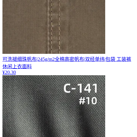
可洗褪细珠帆布|245g/m2全棉高密帆布|双经单纬|包袋 工装裤
休闲上衣面料
¥
20.30