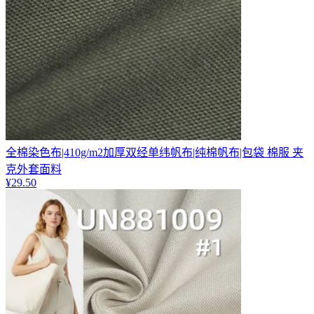
全棉染色布|410g/m2加厚双经单纬帆布|纯棉帆布|包袋 棉服 夹
克外套面料
¥
29.50