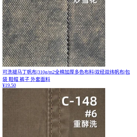
可洗褪马丁帆布|310g/m2全棉加厚多色布料|双经双纬帆布|包
袋 鞋帽 裤子 外套面料
¥
19.50