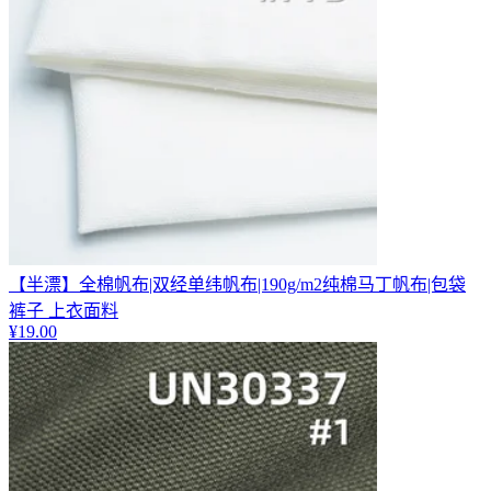
【半漂】全棉帆布|双经单纬帆布|190g/m2纯棉马丁帆布|包袋
裤子 上衣面料
¥
19.00