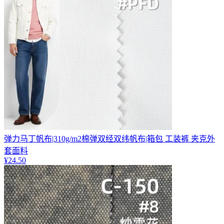
弹力马丁帆布|310g/m2棉弹双经双纬帆布|箱包 工装裤 夹克外
套面料
¥
24.50