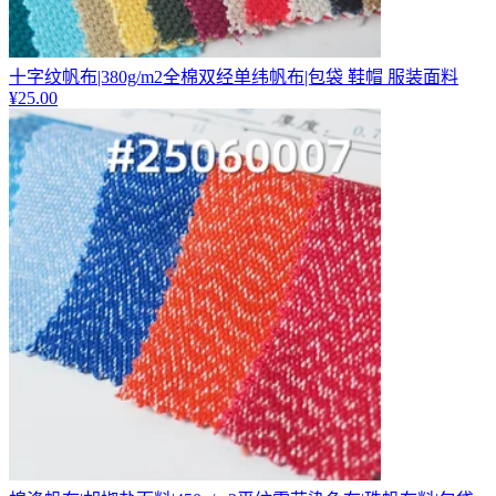
十字纹帆布|380g/m2全棉双经单纬帆布|包袋 鞋帽 服装面料
¥
25.00