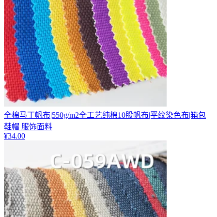
全棉马丁帆布|550g/m2全工艺纯棉10股帆布|平纹染色布|箱包
鞋帽 服饰面料
¥
34.00