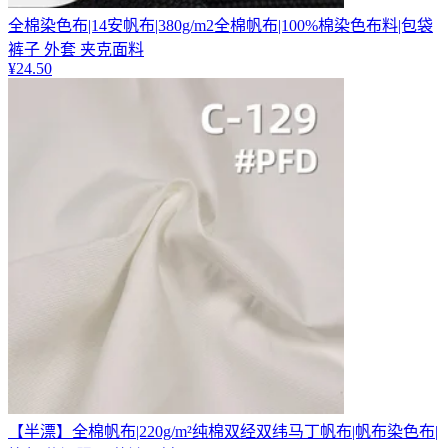
全棉染色布|14安帆布|380g/m2全棉帆布|100%棉染色布料|包袋
裤子 外套 夹克面料
¥
24.50
【半漂】全棉帆布|220g/m²纯棉双经双纬马丁帆布|帆布染色布|