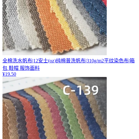
全棉洗水帆布|12安士(oz)纯棉普洗帆布|310g/m2平纹染色布|箱
包 鞋帽 服饰面料
¥
19.50