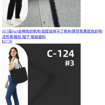
10.5安(oz)全棉色织帆布|双经双纬马丁帆布|原坯色黑底色织布|
活性黑|箱包 帽子 服装面料
¥
27.50