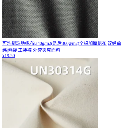
可洗褪珠地帆布|340g/m2(洗后360g/m2)全棉加厚帆布|双经单
纬|包袋 工装裤 外套夹克面料
¥
19.50