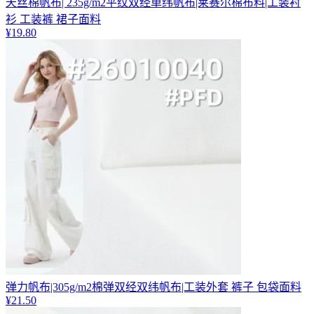
天丝棉帆布| 235g/m2平纹双经单纬帆布|莱赛尔棉布料|工装衬
衫 工装裤 裙子面料
¥
19.80
弹力帆布|305g/m2棉弹双经双纬帆布|工装外套 裤子 包袋面料
¥
21.50