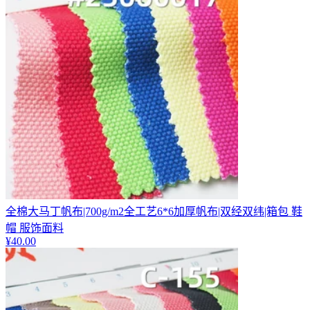
全棉大马丁帆布|700g/m2全工艺6*6加厚帆布|双经双纬|箱包 鞋
帽 服饰面料
¥
40.00