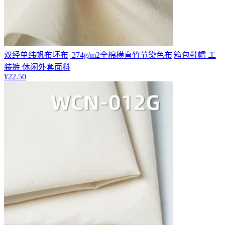
双经单纬帆布坯布| 274g/m2全棉横直竹节染色布|箱包鞋帽 工
装裤 休闲外套面料
¥
22.50