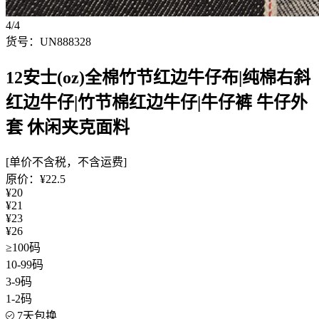
4/4
货号：UN888328
12安士(oz)全棉竹节红边牛仔布|纯棉右斜
红边牛仔|竹节棉红边牛仔|牛仔裤 牛仔外
套 休闲夹克面料
[单价不含税，不含运费]
原价：¥22.5
¥20
¥21
¥23
¥26
≥100码
10-99码
3-9码
1-2码
7天包换