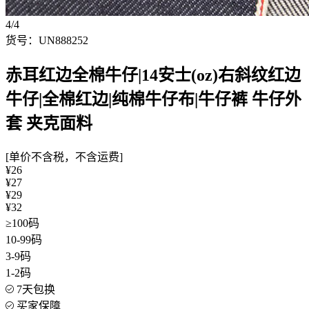
4/4
货号：UN888252
赤耳红边全棉牛仔|14安士(oz)右斜纹红边
牛仔|全棉红边|纯棉牛仔布|牛仔裤 牛仔外
套 夹克面料
[单价不含税，不含运费]
¥26
¥27
¥29
¥32
≥100码
10-99码
3-9码
1-2码
7天包换
买家保障