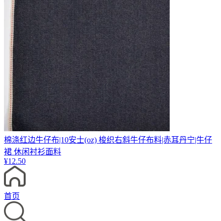
棉涤红边牛仔布|10安士(oz) 梭织右斜牛仔布料|赤耳丹宁|牛仔
裙 休闲衬衫面料
¥
12.50
首页