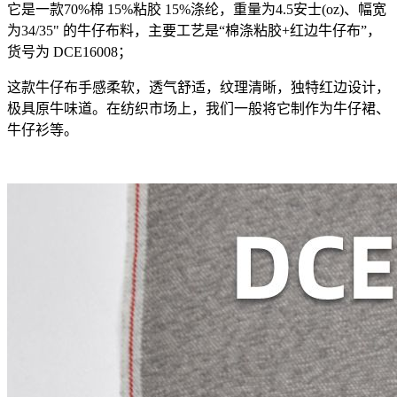
它是一款70%棉 15%粘胶 15%涤纶，重量为4.5安士(oz)、幅宽
为34/35" 的牛仔布料，主要工艺是“棉涤粘胶+红边牛仔布”，
货号为 DCE16008；
这款牛仔布手感柔软，透气舒适，纹理清晰，独特红边设计，
极具原牛味道。在纺织市场上，我们一般将它制作为牛仔裙、
牛仔衫等。