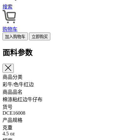
搜索
购物车
加入购物车
立即购买
面料参数
商品分类
彩牛/色牛红边
商品品名
棉涤粘红边牛仔布
货号
DCE16008
产品规格
克重
4.5 oz