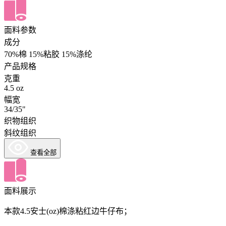
面料参数
成分
70%棉 15%粘胶 15%涤纶
产品规格
克重
4.5 oz
幅宽
34/35"
织物组织
斜纹组织
查看全部
面料展示
本款4.5安士(oz)棉涤粘红边牛仔布；