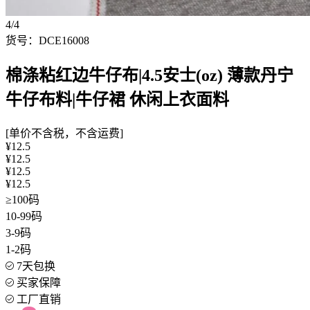
4/4
货号：DCE16008
棉涤粘红边牛仔布|4.5安士(oz) 薄款丹宁
牛仔布料|牛仔裙 休闲上衣面料
[单价不含税，不含运费]
¥12.5
¥12.5
¥12.5
¥12.5
≥100码
10-99码
3-9码
1-2码
7天包换
买家保障
工厂直销