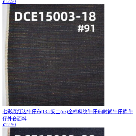
¥
12.50
七彩底红边牛仔布|13.2安士(oz)全棉斜纹牛仔布|时尚牛仔裤 牛
仔外套面料
¥
12.50