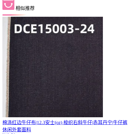
相似推荐
棉涤红边牛仔布|12.3安士(oz) 梭织右斜牛仔|赤耳丹宁|牛仔裤
休闲外套面料