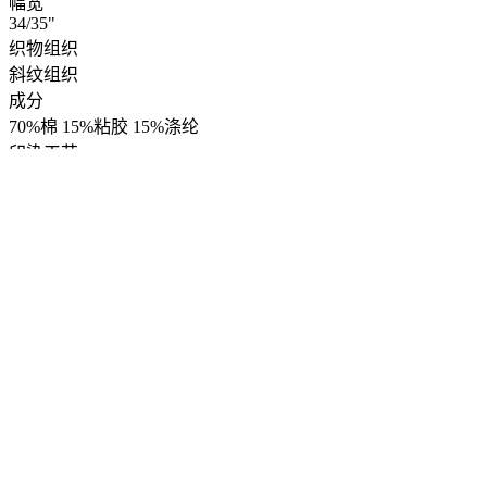
幅宽
34/35"
织物组织
斜纹组织
成分
70%棉 15%粘胶 15%涤纶
印染工艺
牛仔工艺
产品功能
系列
颜色
灰色