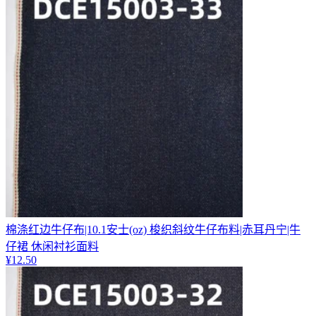
棉涤红边牛仔布|10.1安士(oz) 梭织斜纹牛仔布料|赤耳丹宁|牛
仔裙 休闲衬衫面料
¥
12.50