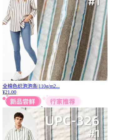
全棉色织泡泡条|110g/m2...
¥
21.00