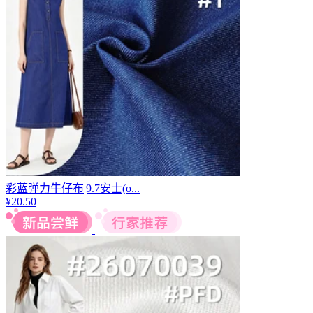
彩蓝弹力牛仔布|9.7安士(o...
¥
20.50