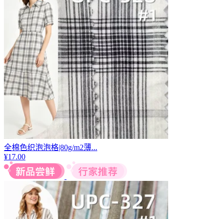
全棉色织泡泡格|80g/m2薄...
¥
17.00