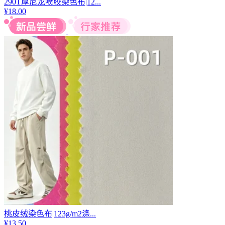
290T厚尼龙喷胶染色布|12...
¥
18.00
桃皮绒染色布|123g/m2涤...
¥
13.50