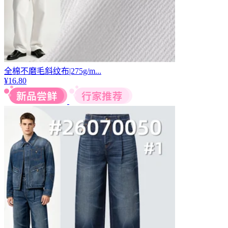
全棉不磨毛斜纹布|275g/m...
¥
16.80