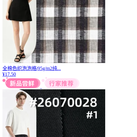
全棉色织泡泡格|95g/m2纯...
¥
17.50