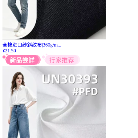
全棉进口纱斜纹布|360g/m...
¥
21.50