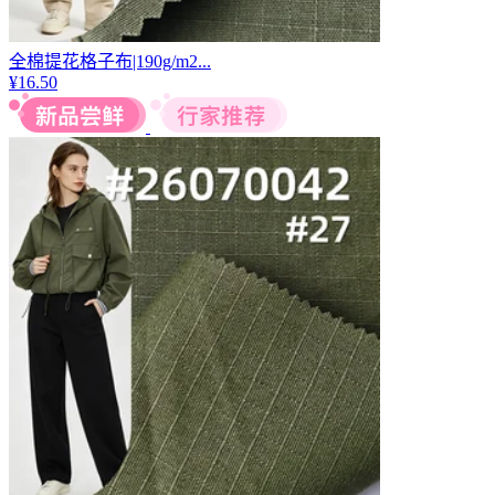
全棉提花格子布|190g/m2...
¥
16.50