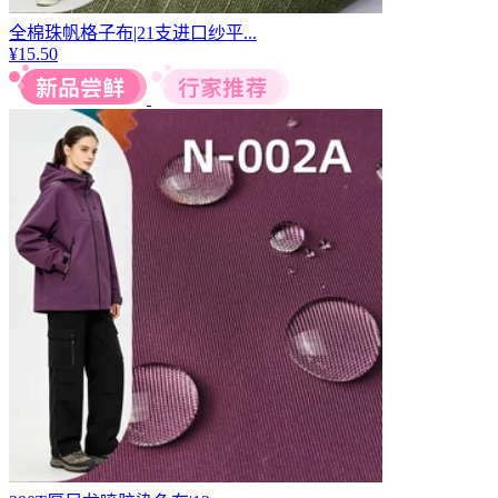
全棉珠帆格子布|21支进口纱平...
¥
15.50