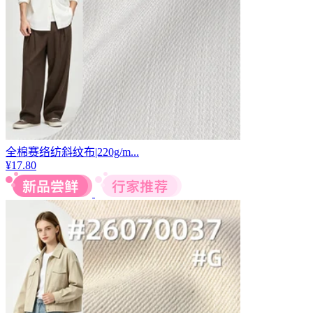
全棉赛络纺斜纹布|220g/m...
¥
17.80