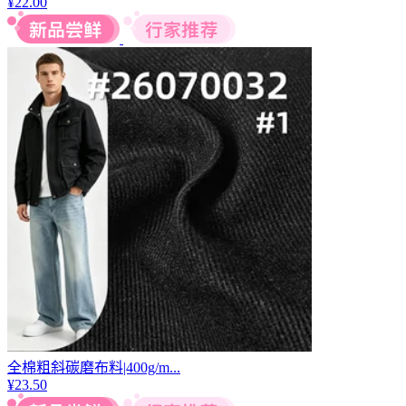
¥
22.00
全棉粗斜碳磨布料|400g/m...
¥
23.50