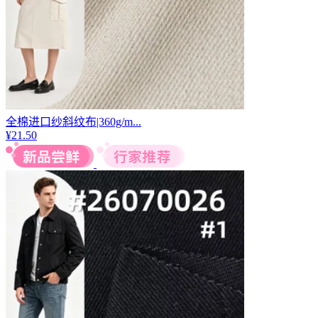
全棉进口纱斜纹布|360g/m...
¥
21.50