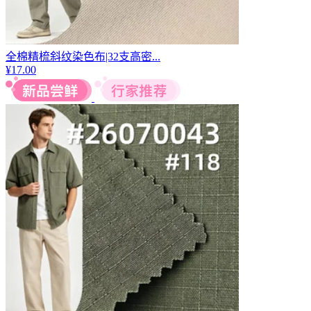
全棉精梳斜纹染色布|32支高密...
¥
17.00