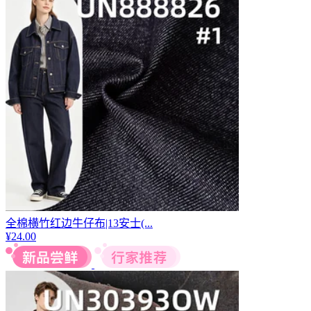
全棉横竹红边牛仔布|13安士(...
¥
24.00