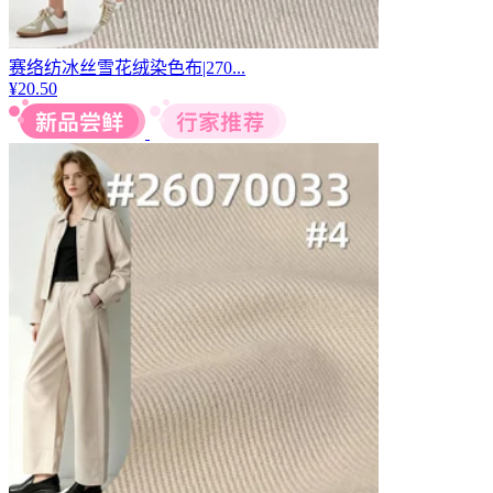
赛络纺冰丝雪花绒染色布|270...
¥
20.50