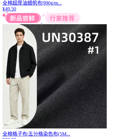
全棉超厚油蜡帆布|990g/m...
¥
49.50
全棉格子布|五分格染色布(5M...