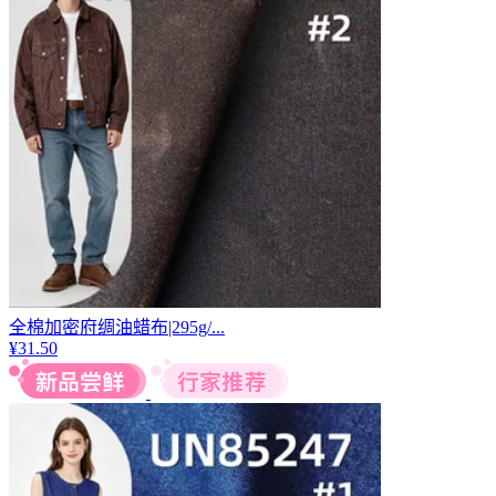
全棉加密府绸油蜡布|295g/...
¥
31.50