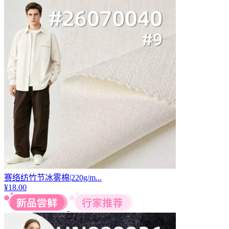
赛络纺竹节冰雾棉|220g/m...
¥
18.00