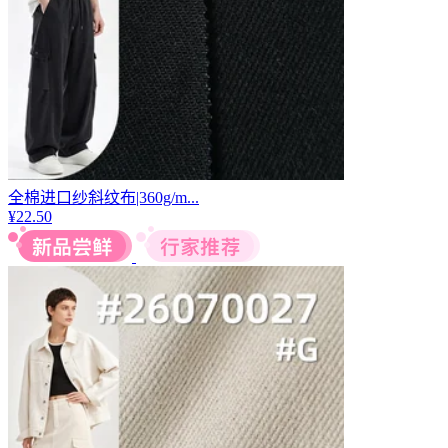
全棉进口纱斜纹布|360g/m...
¥
22.50