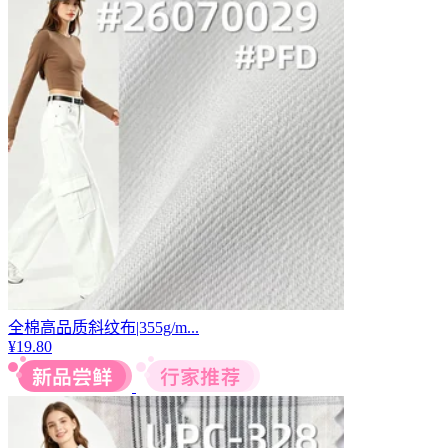
全棉高品质斜纹布|355g/m...
¥
19.80