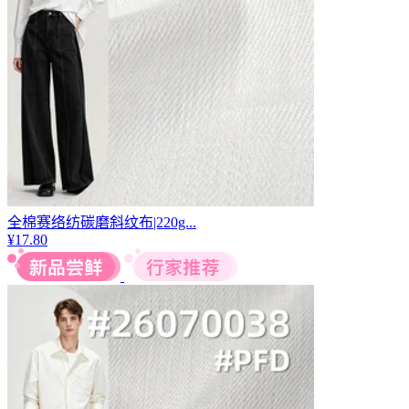
全棉赛络纺碳磨斜纹布|220g...
¥
17.80