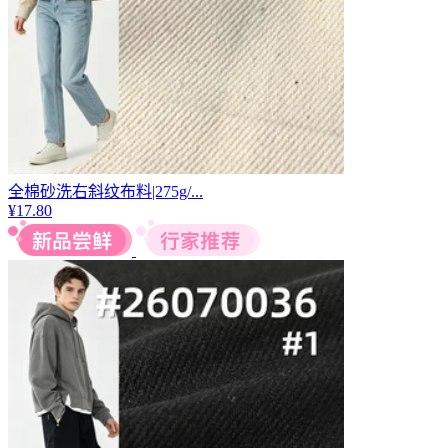
全棉砂洗右斜纹布料|275g/...
¥
17.80