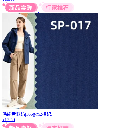
涤纶春亚纺|165g/m2梭织...
¥
17.50