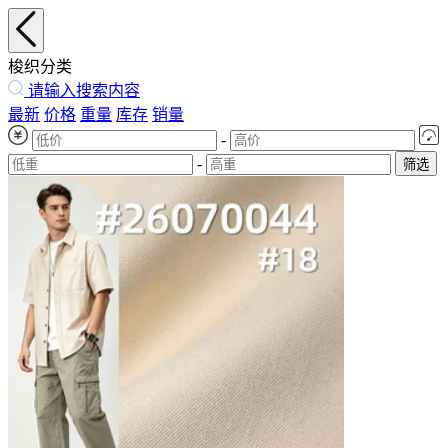
梭织分类
请输入搜索内容
最新
价格
重量
库存
销量
-
-
筛选