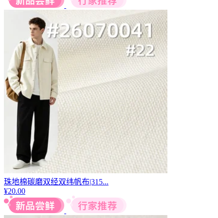
珠地棉碳磨双经双纬帆布|315...
¥
20.00