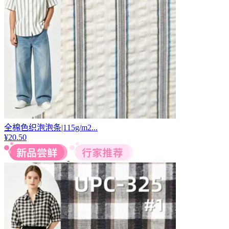
全棉色织泡泡条|115g/m2...
¥
20.50