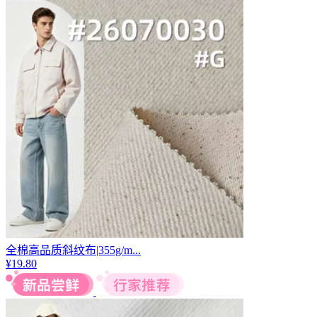
全棉高品质斜纹布|355g/m...
¥
19.80