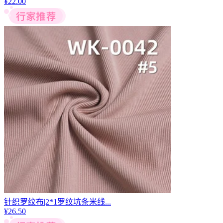
¥
22.00
针织罗纹布|2*1罗纹坑条米线...
¥
26.50