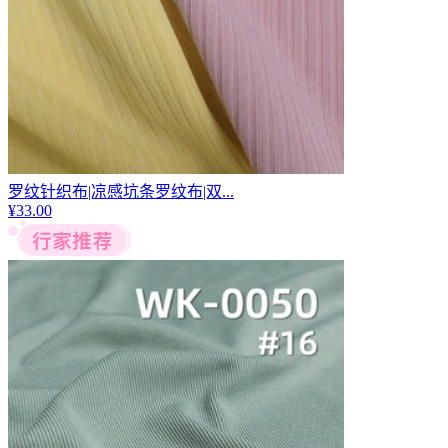
罗纹针织布|凉感坑条罗纹布|双...
¥
33.00