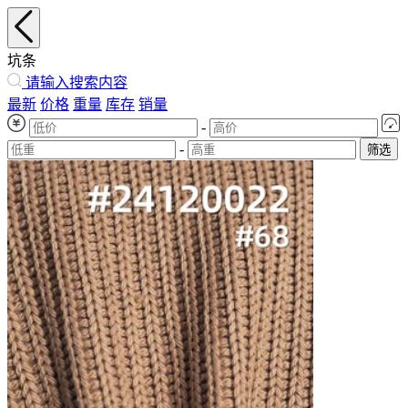
坑条
请输入搜索内容
最新
价格
重量
库存
销量
-
-
筛选