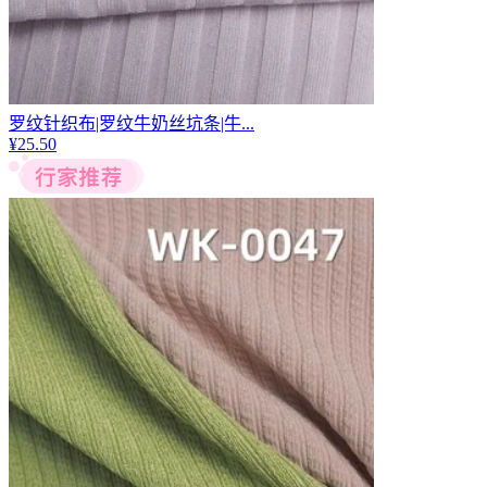
罗纹针织布|罗纹牛奶丝坑条|牛...
¥
25.50