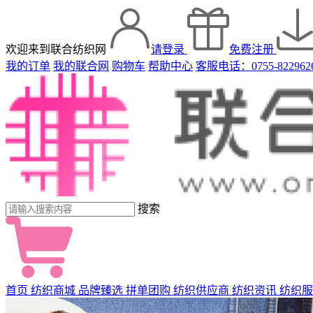
欢迎来到联合纺织网
请登录
免费注册
我的订单
我的联合网
购物车
帮助中心
客服电话：0755-822962
搜索
首页
纺织商城
品牌臻选
拼单团购
纺织供应商
纺织资讯
纺织服