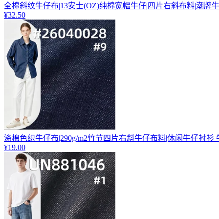
全棉斜纹牛仔布|13安士(OZ)纯棉宽幅牛仔|四片右斜布料|潮牌
¥32.50
涤棉色织牛仔布|290g/m2竹节四片右斜牛仔布料|休闲牛仔衬衫
¥19.00