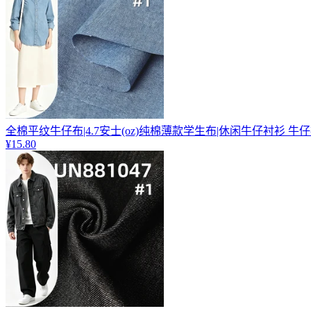
全棉平纹牛仔布|4.7安士(oz)纯棉薄款学生布|休闲牛仔衬衫 牛
¥15.80