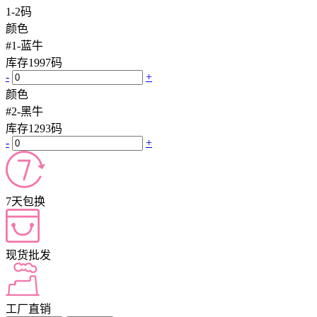
1-2码
颜色
#1-蓝牛
库存
1997
码
-
+
颜色
#2-黑牛
库存
1293
码
-
+
7天包换
现货批发
工厂直销