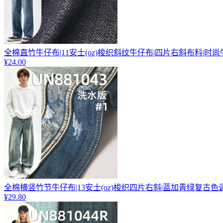
全棉直竹牛仔布|11安士(oz)梭织斜纹牛仔布|四片右斜布料|时
¥24.00
全棉横竖竹节牛仔布|13安士(oz)梭织四片右斜|蓝加青绿复古色
¥29.80