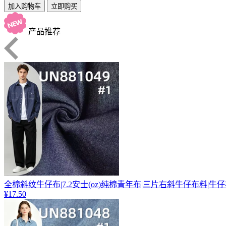
加入购物车
立即购买
产品推荐
全棉斜纹牛仔布|7.2安士(oz)纯棉青年布|三片右斜牛仔布料|牛
¥17.50