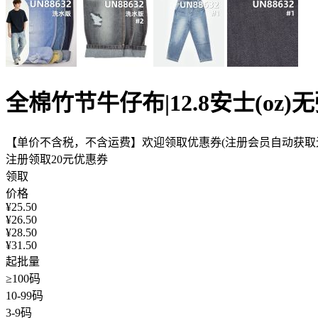
全棉竹节牛仔布|12.8安士(o
【单价不含税，不含运费】欢迎领取优惠券(注册会员自动获取无
注册领取20元优惠券
领取
价格
¥
25.50
¥
26.50
¥
28.50
¥
31.50
起批量
≥100码
10-99码
3-9码