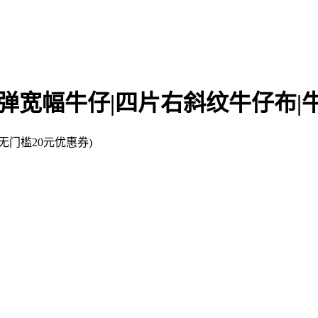
z)无弹宽幅牛仔|四片右斜纹牛仔布
门槛20元优惠券)