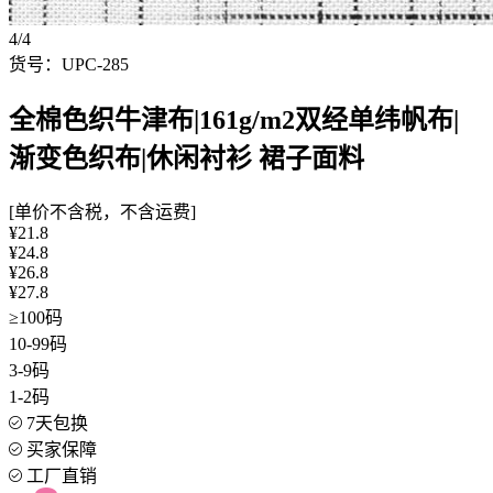
4/4
货号：UPC-285
全棉色织牛津布|161g/m2双经单纬帆布|
渐变色织布|休闲衬衫 裙子面料
[单价不含税，不含运费]
¥21.8
¥24.8
¥26.8
¥27.8
≥100码
10-99码
3-9码
1-2码
7天包换
买家保障
工厂直销