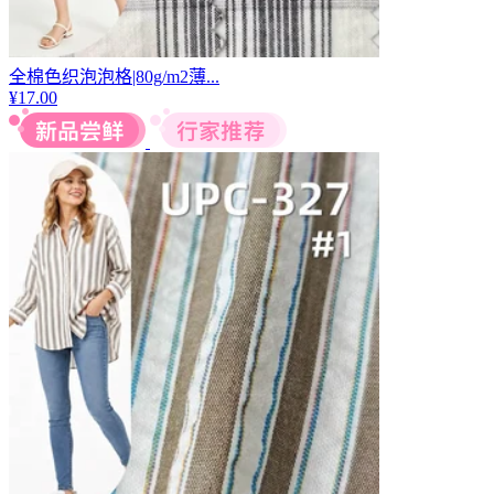
全棉色织泡泡格|80g/m2薄...
¥
17.00