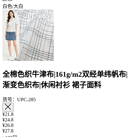
白色/大白
全棉色织牛津布|161g/m2双经单纬帆布|
渐变色织布|休闲衬衫 裙子面料
货号：UPC-285
¥21.8
¥24.8
¥26.8
¥27.8