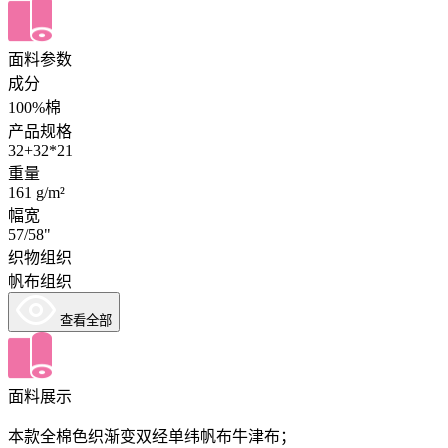
面料参数
成分
100%棉
产品规格
32+32*21
重量
161 g/m²
幅宽
57/58"
织物组织
帆布组织
查看全部
面料展示
本款全棉色织渐变双经单纬帆布牛津布；