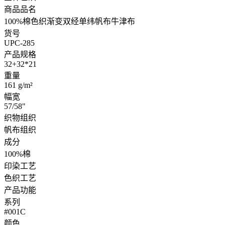
商品品名
100%棉色织渐变双经单纬帆布牛津布
货号
UPC-285
产品规格
32+32*21
重量
161 g/m²
幅宽
57/58"
织物组织
帆布组织
成分
100%棉
印染工艺
色织工艺
产品功能
系列
#001C
颜色