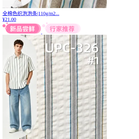
全棉色织泡泡条|110g/m2...
¥
21.00