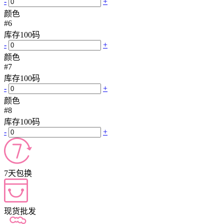
-
+
颜色
#6
库存
100
码
-
+
颜色
#7
库存
100
码
-
+
颜色
#8
库存
100
码
-
+
7天包换
现货批发