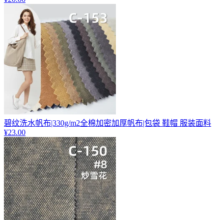
碧纹洗水帆布|330g/m2全棉加密加厚帆布|包袋 鞋帽 服装面料
¥23.00