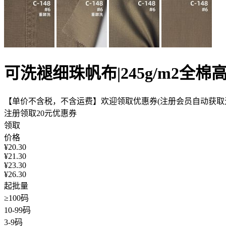
可洗褪细珠帆布|245g/m2全
【单价不含税，不含运费】欢迎领取优惠券(注册会员自动获取无
注册领取20元优惠券
领取
价格
¥
20.30
¥
21.30
¥
23.30
¥
26.30
起批量
≥100码
10-99码
3-9码