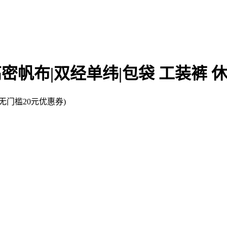
棉高密帆布|双经单纬|包袋 工装裤
门槛20元优惠券)