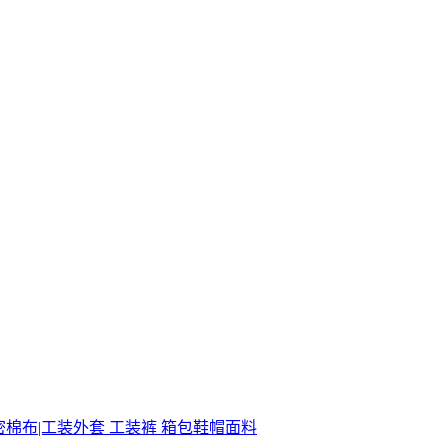
密棉布|工装外套 工装裤 箱包鞋帽面料