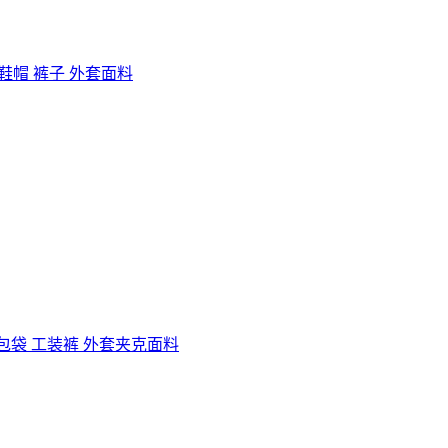
 鞋帽 裤子 外套面料
纬|包袋 工装裤 外套夹克面料