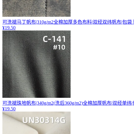
可洗褪马丁帆布|310g/m2全棉加厚多色布料|双经双纬帆布|包袋
¥19.50
可洗褪珠地帆布|340g/m2(洗后360g/m2)全棉加厚帆布|双经单
¥19.50