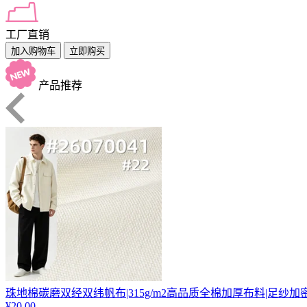
工厂直销
加入购物车
立即购买
产品推荐
珠地棉碳磨双经双纬帆布|315g/m2高品质全棉加厚布料|足纱加
¥20.00