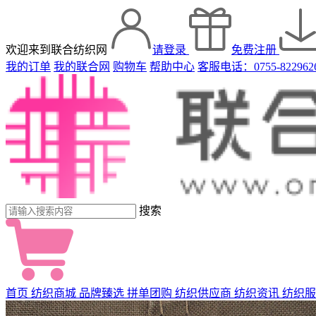
欢迎来到联合纺织网
请登录
免费注册
我的订单
我的联合网
购物车
帮助中心
客服电话：0755-822962
搜索
首页
纺织商城
品牌臻选
拼单团购
纺织供应商
纺织资讯
纺织服