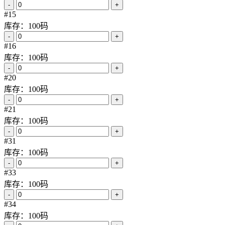
莱赛尔棉布料|工装衬衫 工装裤 裙子面料
货号：#26040029
¥19.8
¥20.8
¥22.8
¥23.5
≥100码
10-99码
3-9码
1-2码
颜色
规格数量
本白
库存：100码
-
+
黑
库存：100码
-
+
#3