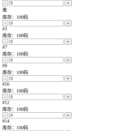
帆布组织
成分
65%棉 35%莱赛尔
印染工艺
染色工艺
产品功能
系列
颜色
多颜色
天丝棉帆布| 235g/m2平纹双经单纬帆布|