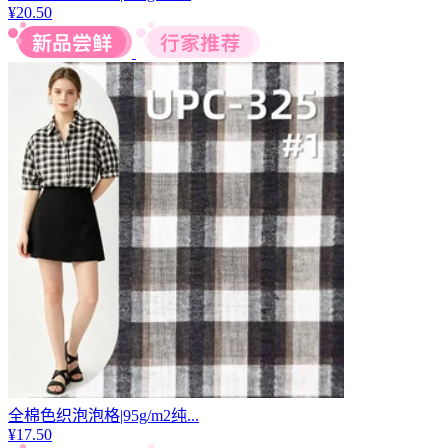
全棉色织泡泡条|110g/m2...
¥
21.00