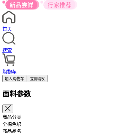
全棉色织泡泡条|115g/m2...
¥
20.50