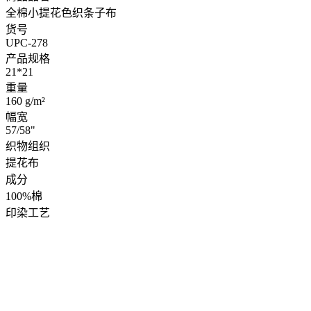
全棉色织泡泡格|95g/m2纯...
¥
17.50
首页