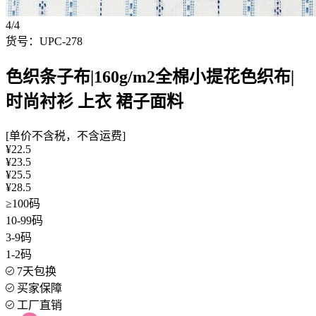
4/4
货号：UPC-278
色织条子布|160g/m2全棉小提花色织布|
时尚衬衫 上衣 裙子面料
[单价不含税，不含运费]
¥22.5
¥23.5
¥25.5
¥28.5
≥100码
10-99码
3-9码
1-2码
7天包换
买家保障
工厂直销