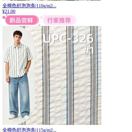
相似推荐
全棉色织泡泡格|80g/m2薄...
¥
17.00