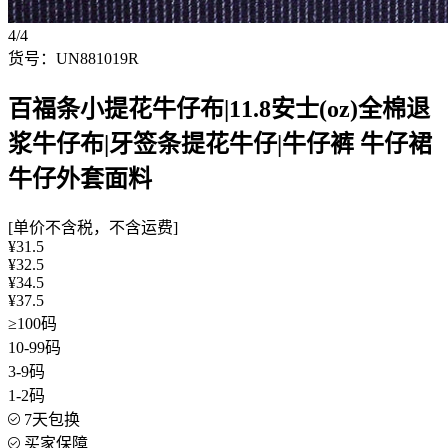
4/4
货号：UN881019R
百福条小提花牛仔布|11.8安士(oz)全棉退
浆牛仔布|牙签条提花牛仔|牛仔裤 牛仔裙
牛仔外套面料
[单价不含税，不含运费]
¥31.5
¥32.5
¥34.5
¥37.5
≥100码
10-99码
3-9码
1-2码
7天包换
买家保障