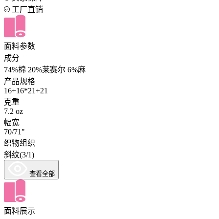
工厂直销
面料参数
成分
74%棉 20%莱赛尔 6%麻
产品规格
16+16*21+21
克重
7.2 oz
幅宽
70/71"
织物组织
斜纹(3/1)
查看全部
面料展示