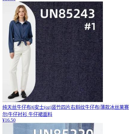
纯天丝牛仔布|6安士(oz)竖竹四片右斜纹牛仔布|薄款冰丝莱赛
尔|牛仔衬衫 牛仔裙面料
¥
16.50