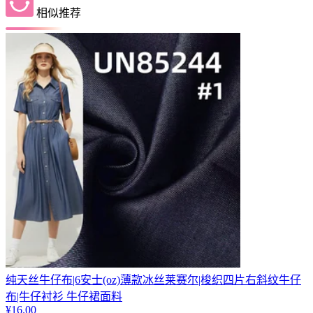
相似推荐
纯天丝牛仔布|6安士(oz)薄款冰丝莱赛尔|梭织四片右斜纹牛仔
布|牛仔衬衫 牛仔裙面料
¥
16.00