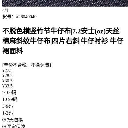
4/4
货号：#26040040
不脱色横竖竹节牛仔布|7.2安士(oz)天丝
棉麻斜纹牛仔布|四片右斜|牛仔衬衫 牛仔
裙面料
[单价不含税，不含运费]
¥27.5
¥28.5
¥30.5
¥33.5
≥100码
10-99码
3-9码
1-2码
7天包换
买家保障