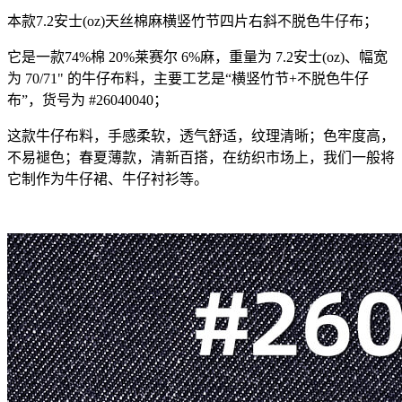
本款7.2安士(oz)天丝棉麻横竖竹节四片右斜不脱色牛仔布；
它是一款74%棉 20%莱赛尔 6%麻，重量为 7.2安士(oz)、幅宽
为 70/71" 的牛仔布料，主要工艺是“横竖竹节+不脱色牛仔
布”，货号为 #26040040；
这款牛仔布料，手感柔软，透气舒适，纹理清晰；色牢度高，
不易褪色；春夏薄款，清新百搭，在纺织市场上，我们一般将
它制作为牛仔裙、牛仔衬衫等。