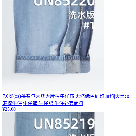
7.6安(oz)莱赛尔天丝大麻棉牛仔布|天然绿色纤维面料|天丝汉
麻棉牛仔|牛仔裤 牛仔裙 牛仔外套面料
¥
25.00