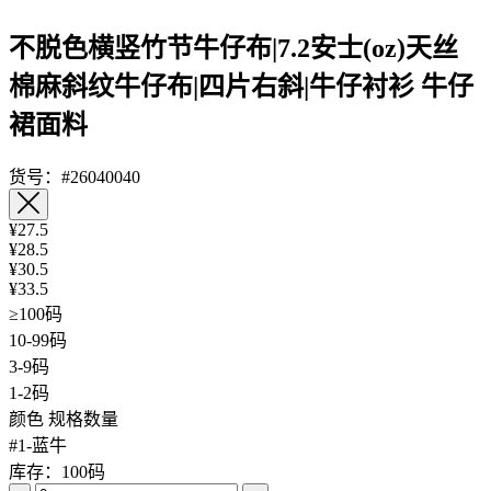
不脱色横竖竹节牛仔布|7.2安士(oz)天丝
棉麻斜纹牛仔布|四片右斜|牛仔衬衫 牛仔
裙面料
货号：#26040040
¥27.5
¥28.5
¥30.5
¥33.5
≥100码
10-99码
3-9码
1-2码
颜色
规格数量
#1-蓝牛
库存：100码