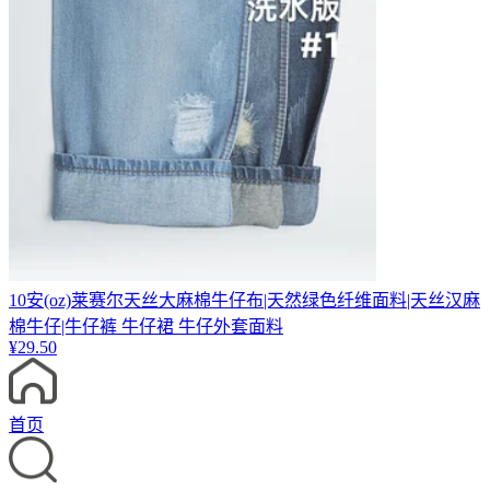
10安(oz)莱赛尔天丝大麻棉牛仔布|天然绿色纤维面料|天丝汉麻
棉牛仔|牛仔裤 牛仔裙 牛仔外套面料
¥
29.50
首页