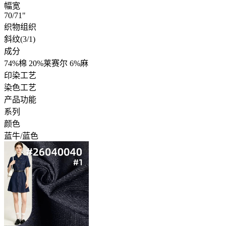
幅宽
70/71"
织物组织
斜纹(3/1)
成分
74%棉 20%莱赛尔 6%麻
印染工艺
染色工艺
产品功能
系列
颜色
蓝牛/蓝色