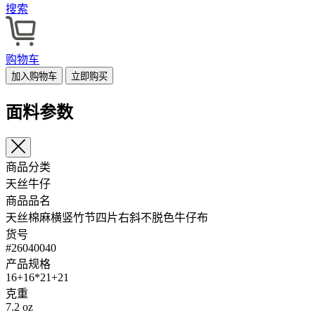
搜索
购物车
加入购物车
立即购买
面料参数
商品分类
天丝牛仔
商品品名
天丝棉麻横竖竹节四片右斜不脱色牛仔布
货号
#26040040
产品规格
16+16*21+21
克重
7.2 oz