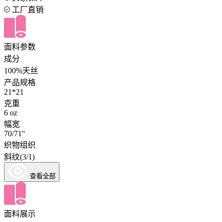
工厂直销
面料参数
成分
100%天丝
产品规格
21*21
克重
6 oz
幅宽
70/71"
织物组织
斜纹(3/1)
查看全部
面料展示