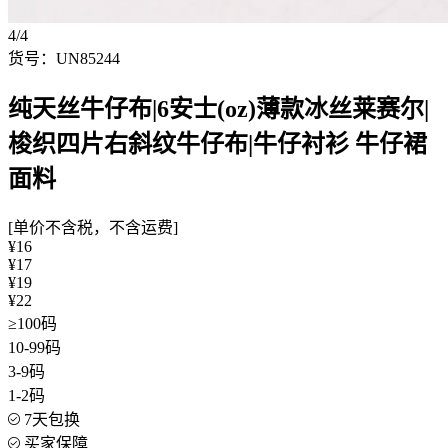
4/4
货号：UN85244
纯天丝牛仔布|6安士(oz)薄款冰丝莱赛尔|
梭织四片右斜纹牛仔布|牛仔衬衫 牛仔裙
面料
[单价不含税，不含运费]
¥16
¥17
¥19
¥22
≥100码
10-99码
3-9码
1-2码
7天包换
买家保障