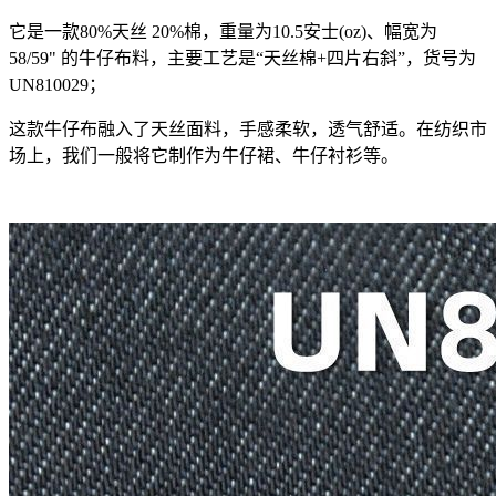
它是一款80%天丝 20%棉，重量为10.5安士(oz)、幅宽为
58/59" 的牛仔布料，主要工艺是“天丝棉+四片右斜”，货号为
UN810029；
这款牛仔布融入了天丝面料，手感柔软，透气舒适。在纺织市
场上，我们一般将它制作为牛仔裙、牛仔衬衫等。