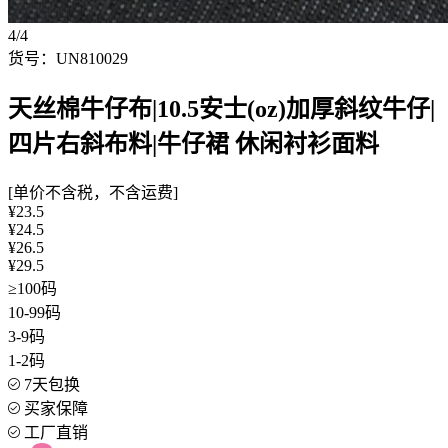
4/4
货号：UN810029
天丝棉牛仔布|10.5安士(oz)加厚斜纹牛仔|
四片右斜布料|牛仔裙 休闲衬衫面料
[单价不含税，不含运费]
¥23.5
¥24.5
¥26.5
¥29.5
≥100码
10-99码
3-9码
1-2码
7天包换
买家保障
工厂直销