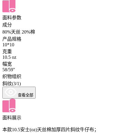
面料参数
成分
80%天丝 20%棉
产品规格
10*10
克重
10.5 oz
幅宽
58/59"
织物组织
斜纹(3/1)
查看全部
面料展示
本款10.5安士(oz)天丝棉加厚四片斜纹牛仔布；