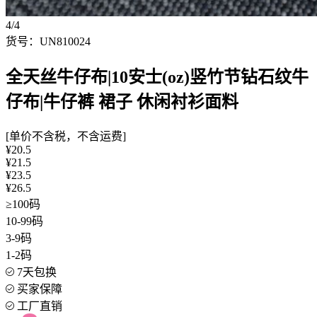
4/4
货号：UN810024
全天丝牛仔布|10安士(oz)竖竹节钻石纹牛
仔布|牛仔裤 裙子 休闲衬衫面料
[单价不含税，不含运费]
¥20.5
¥21.5
¥23.5
¥26.5
≥100码
10-99码
3-9码
1-2码
7天包换
买家保障
工厂直销