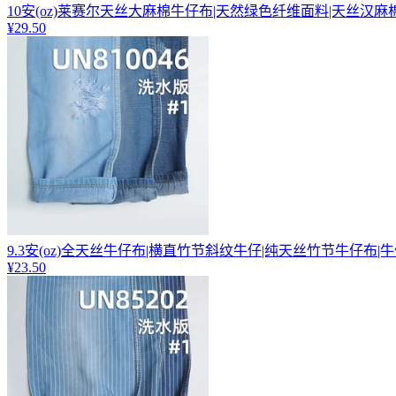
10安(oz)莱赛尔天丝大麻棉牛仔布|天然绿色纤维面料|天丝汉麻
¥29.50
9.3安(oz)全天丝牛仔布|横直竹节斜纹牛仔|纯天丝竹节牛仔布|
¥23.50