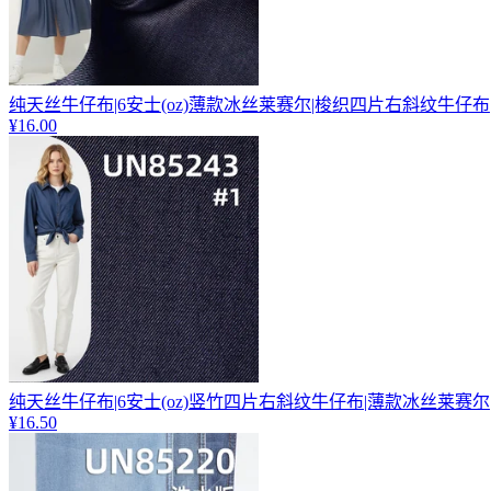
纯天丝牛仔布|6安士(oz)薄款冰丝莱赛尔|梭织四片右斜纹牛仔布
¥16.00
纯天丝牛仔布|6安士(oz)竖竹四片右斜纹牛仔布|薄款冰丝莱赛尔
¥16.50