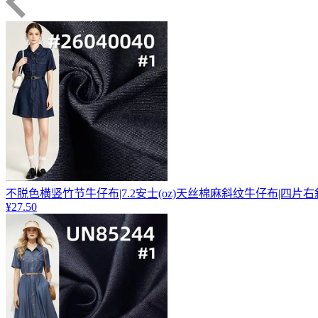
不脱色横竖竹节牛仔布|7.2安士(oz)天丝棉麻斜纹牛仔布|四片
¥27.50