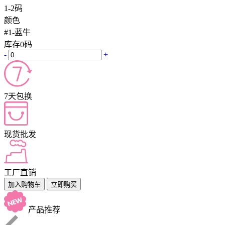
1-2码
颜色
#1-蓝牛
库存
0
码
-
+
7天包换
现货批发
工厂直销
加入购物车
立即购买
产品推荐