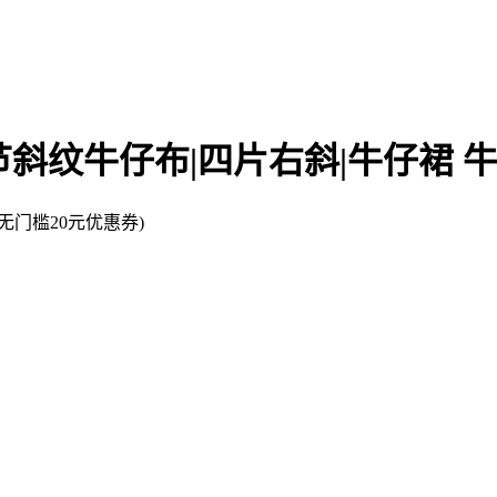
竖竹节斜纹牛仔布|四片右斜|牛仔裙
门槛20元优惠券)