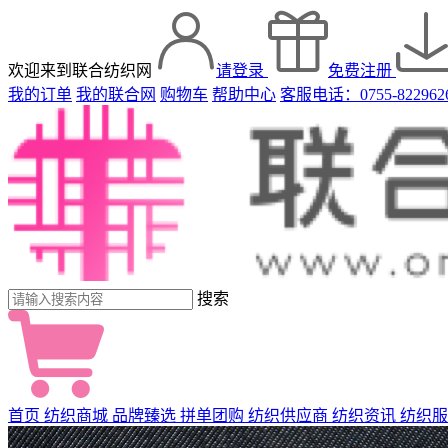
欢迎来到联合纺织网
请登录
免费注册
我的订单
我的联合网
购物车
帮助中心
客服电话：0755-822962
搜索
首页
纺织商城
品牌臻选
拼单团购
纺织供应商
纺织资讯
纺织服