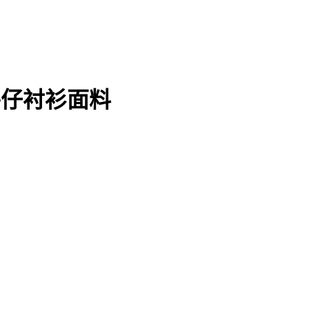
 牛仔衬衫面料