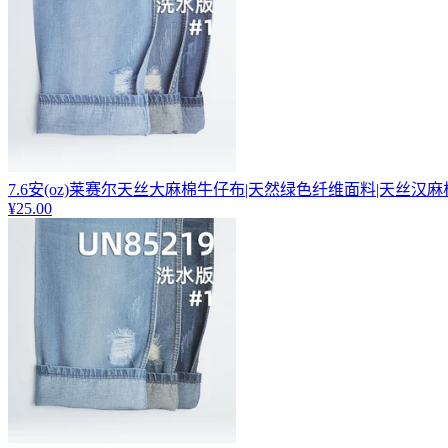
7.6安(oz)莱赛尔天丝大麻棉牛仔布|天然绿色纤维面料|天丝汉
¥25.00