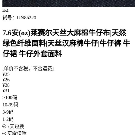
4/4
货号：UN85220
7.6安(oz)莱赛尔天丝大麻棉牛仔布|天然
绿色纤维面料|天丝汉麻棉牛仔|牛仔裤 牛
仔裙 牛仔外套面料
[单价不含税，不含运费]
¥25
¥26
¥28
¥31
≥100码
10-99码
3-9码
1-2码
7天包换
买家保障