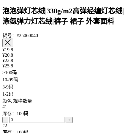
泡泡弹灯芯绒|330g/m2高弹经编灯芯绒|
涤氨弹力灯芯绒|裤子 裙子 外套面料
货号：#25060040
¥19.8
¥20.8
¥22.8
¥25.8
≥100码
10-99码
3-9码
1-2码
颜色
规格数量
#1
库存：100码
-
+
#2
库存：100码