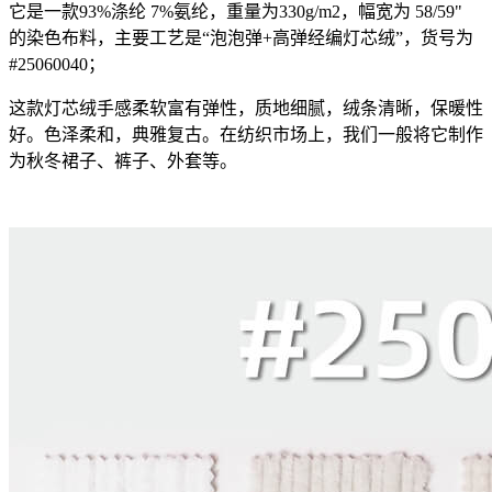
它是一款93%涤纶 7%氨纶，重量为330g/m2，幅宽为 58/59"
的染色布料，主要工艺是“泡泡弹+高弹经编灯芯绒”，货号为
#25060040；
这款灯芯绒手感柔软富有弹性，质地细腻，绒条清晰，保暖性
好。色泽柔和，典雅复古。在纺织市场上，我们一般将它制作
为秋冬裙子、裤子、外套等。