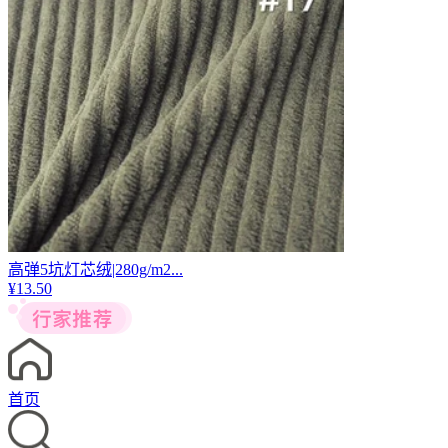
高弹5坑灯芯绒|280g/m2...
¥
13.50
首页