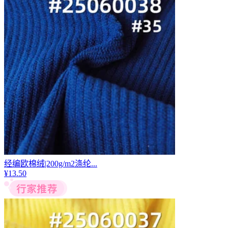
经编欧棉绒|200g/m2涤纶...
¥
13.50