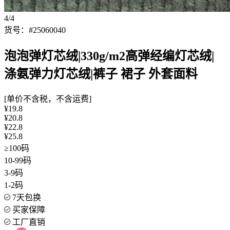
4/4
货号：#25060040
泡泡弹灯芯绒|330g/m2高弹经编灯芯绒|
涤氨弹力灯芯绒|裤子 裙子 外套面料
[单价不含税，不含运费]
¥19.8
¥20.8
¥22.8
¥25.8
≥100码
10-99码
3-9码
1-2码
7天包换
买家保障
工厂直销