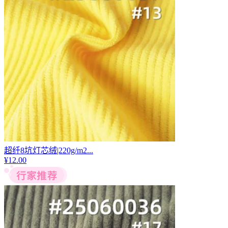
超纤8坑灯芯绒|220g/m2...
¥
12.00