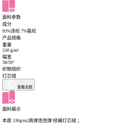
面料参数
成分
93%涤纶 7%氨纶
产品规格
重量
330 g/m²
幅宽
58/59"
织物组织
灯芯绒
查看全部
面料展示
本款 330g/m2高弹泡泡弹 经编灯芯绒 ；