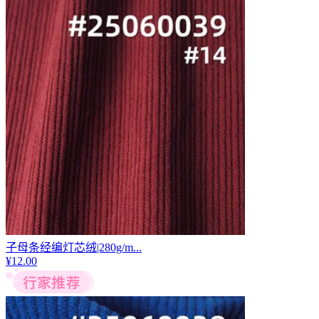
子母条经编灯芯绒|280g/m...
¥
12.00