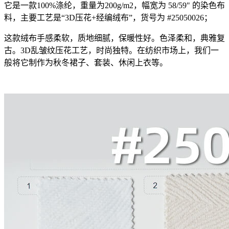
它是一款100%涤纶，重量为200g/m2，幅宽为 58/59" 的染色布
料，主要工艺是“3D压花+经编绒布”，货号为 #25050026；
这款绒布手感柔软，质地细腻，保暖性好。色泽柔和，典雅复
古。3D乱皱纹压花工艺，时尚独特。在纺织市场上，我们一
般将它制作为秋冬裙子、套装、休闲上衣等。