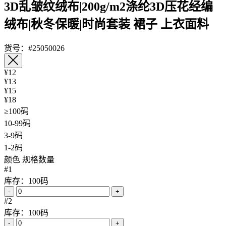
3D乱皱纹绒布|200g/m2涤纶3D压花经编
绒布|秋冬保暖|时尚套装 裙子 上衣面料
货号：#25050026
¥12
¥13
¥15
¥18
≥100码
10-99码
3-9码
1-2码
颜色
规格数量
#1
库存：100码
-
+
#2
库存：100码
-
+