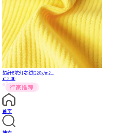
超纤8坑灯芯绒|220g/m2...
¥
12.00
首页
搜索