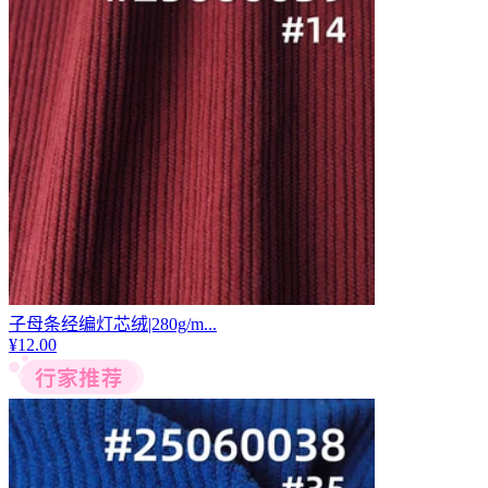
子母条经编灯芯绒|280g/m...
¥
12.00