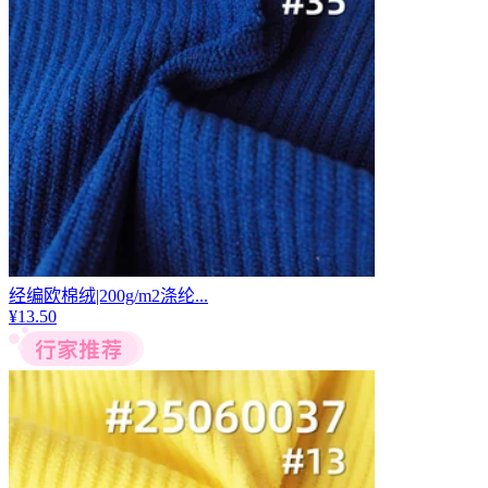
经编欧棉绒|200g/m2涤纶...
¥
13.50