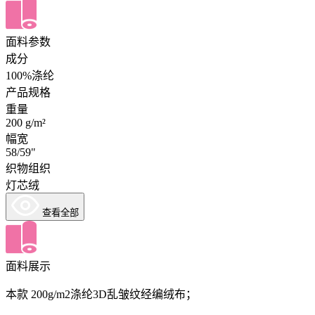
面料参数
成分
100%涤纶
产品规格
重量
200 g/m²
幅宽
58/59"
织物组织
灯芯绒
查看全部
面料展示
本款 200g/m2涤纶3D乱皱纹经编绒布；