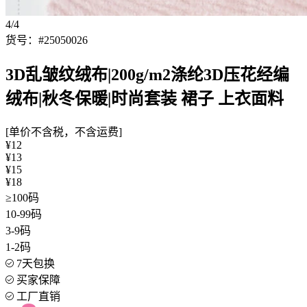
4/4
货号：#25050026
3D乱皱纹绒布|200g/m2涤纶3D压花经编
绒布|秋冬保暖|时尚套装 裙子 上衣面料
[单价不含税，不含运费]
¥12
¥13
¥15
¥18
≥100码
10-99码
3-9码
1-2码
7天包换
买家保障
工厂直销