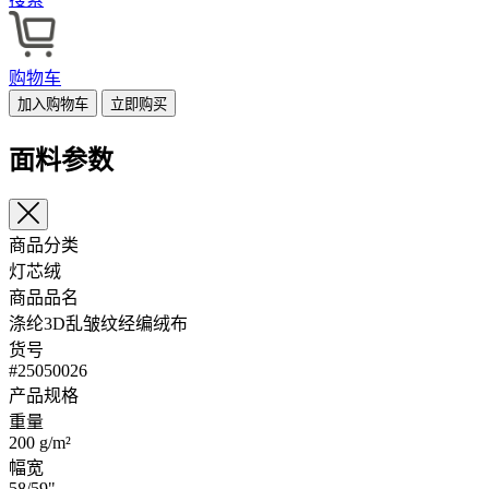
购物车
加入购物车
立即购买
面料参数
商品分类
灯芯绒
商品品名
涤纶3D乱皱纹经编绒布
货号
#25050026
产品规格
重量
200 g/m²
幅宽
58/59"