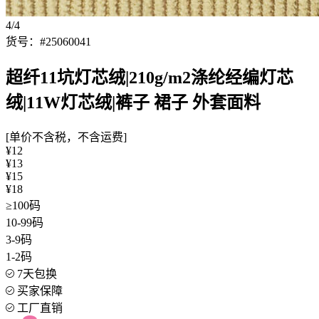
4/4
货号：#25060041
超纤11坑灯芯绒|210g/m2涤纶经编灯芯
绒|11W灯芯绒|裤子 裙子 外套面料
[单价不含税，不含运费]
¥12
¥13
¥15
¥18
≥100码
10-99码
3-9码
1-2码
7天包换
买家保障
工厂直销