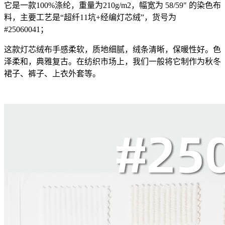
它是一款100%涤纶，重量为210g/m2，幅宽为 58/59" 的染色布
料，主要工艺是“超纤11坑+经编灯芯绒”，货号为
#25060041；
这款灯芯绒布手感柔软，质地细腻，绒条清晰，保暖性好。色
泽柔和，典雅复古。在纺织市场上，我们一般将它制作为秋冬
裙子、裤子、上衣外套等。