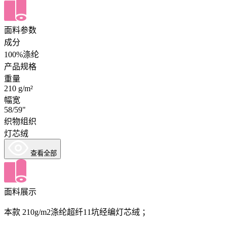
面料参数
成分
100%涤纶
产品规格
重量
210 g/m²
幅宽
58/59"
织物组织
灯芯绒
查看全部
面料展示
本款 210g/m2涤纶超纤11坑经编灯芯绒 ；