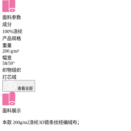
面料参数
成分
100%涤纶
产品规格
重量
200 g/m²
幅宽
58/59"
织物组织
灯芯绒
查看全部
面料展示
本款 200g/m2涤纶3D链条纹经编绒布；