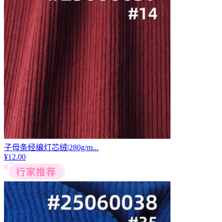
子母条经编灯芯绒|280g/m...
¥
12.00