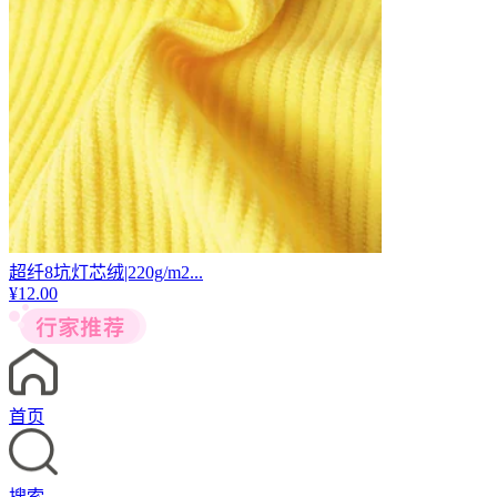
超纤8坑灯芯绒|220g/m2...
¥
12.00
首页
搜索