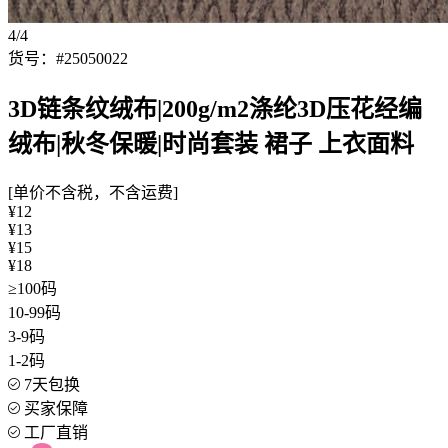
4/4
货号：#25050022
3D链条纹绒布|200g/m2涤纶3D压花经编
绒布|秋冬保暖|时尚套装 裙子 上衣面料
[单价不含税，不含运费]
¥12
¥13
¥15
¥18
≥100码
10-99码
3-9码
1-2码
7天包换
买家保障
工厂直销