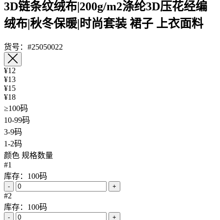
3D链条纹绒布|200g/m2涤纶3D压花经编
绒布|秋冬保暖|时尚套装 裙子 上衣面料
货号：#25050022
¥12
¥13
¥15
¥18
≥100码
10-99码
3-9码
1-2码
颜色
规格数量
#1
库存：100码
-
+
#2
库存：100码
-
+