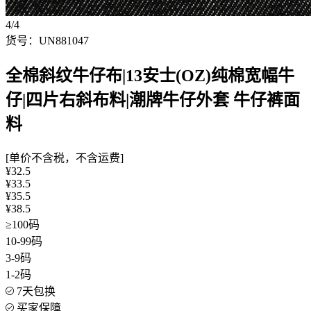
4/4
货号：UN881047
全棉斜纹牛仔布|13安士(OZ)纯棉宽幅牛
仔|四片右斜布料|潮牌牛仔外套 牛仔裤面
料
[单价不含税，不含运费]
¥32.5
¥33.5
¥35.5
¥38.5
≥100码
10-99码
3-9码
1-2码
7天包换
买家保障