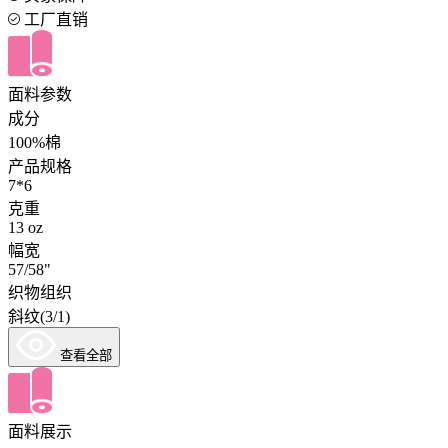
工厂直销
面料参数
成分
100%棉
产品规格
7*6
克重
13 oz
幅宽
57/58"
织物组织
斜纹(3/1)
查看全部
面料展示