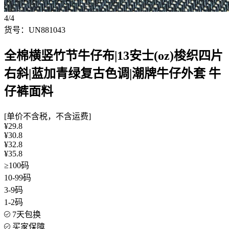
4/4
货号：UN881043
全棉横竖竹节牛仔布|13安士(oz)梭织四片
右斜|蓝加青绿复古色调|潮牌牛仔外套 牛
仔裤面料
[单价不含税，不含运费]
¥29.8
¥30.8
¥32.8
¥35.8
≥100码
10-99码
3-9码
1-2码
7天包换
买家保障