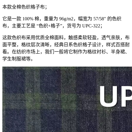
本款全棉色织格子布；
它是一款 100% 棉，重量为 96g/m2，幅宽为 57/58" 的色织
布，主要工艺是 “色织+格子”，货号为 UPC-322；
这款色织布采用优质全棉面料，触感柔软轻盈，透气亲肤，布
面平整，格纹层次清晰，经典日系色织格子设计，样式百搭耐
看。在纺织市场上，我们一般将它制作为格纹衬衫、半身裙、
学生制服裙等。