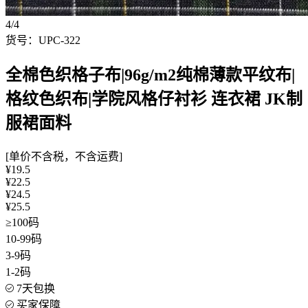
4/4
货号：UPC-322
全棉色织格子布|96g/m2纯棉薄款平纹布|
格纹色织布|学院风格仔衬衫 连衣裙 JK制
服裙面料
[单价不含税，不含运费]
¥19.5
¥22.5
¥24.5
¥25.5
≥100码
10-99码
3-9码
1-2码
7天包换
买家保障