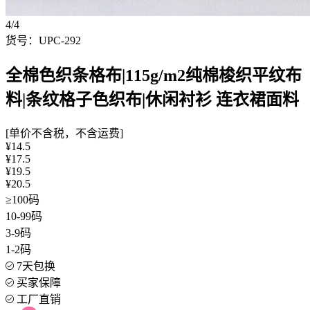
4/4
货号：UPC-292
全棉色织条格布|115g/m2纯棉梭织平纹布
料|条纹格子色织布|休闲衬衫 连衣裙面料
[单价不含税，不含运费]
¥14.5
¥17.5
¥19.5
¥20.5
≥100码
10-99码
3-9码
1-2码
7天包换
买家保障
工厂直销