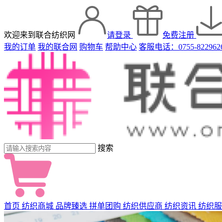
欢迎来到联合纺织网
请登录
免费注册
我的订单
我的联合网
购物车
帮助中心
客服电话：0755-822962
搜索
首页
纺织商城
品牌臻选
拼单团购
纺织供应商
纺织资讯
纺织服