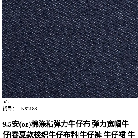
5/5
货号：UN85188
9.5安(oz)棉涤粘弹力牛仔布|弹力宽幅牛
仔|春夏款梭织牛仔布料|牛仔裤 牛仔裙 牛