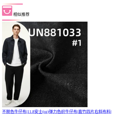
相似推荐
不脱色牛仔布|11.8安士(oz)弹力色织牛仔布|直竹四片右斜布料|