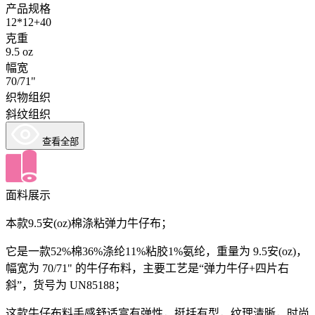
产品规格
12*12+40
克重
9.5 oz
幅宽
70/71"
织物组织
斜纹组织
查看全部
面料展示
本款9.5安(oz)棉涤粘弹力牛仔布；
它是一款52%棉36%涤纶11%粘胶1%氨纶，重量为 9.5安(oz)，
幅宽为 70/71" 的牛仔布料，主要工艺是“弹力牛仔+四片右
斜”，货号为 UN85188；
这款牛仔布料手感舒适富有弹性，挺括有型，纹理清晰，时尚