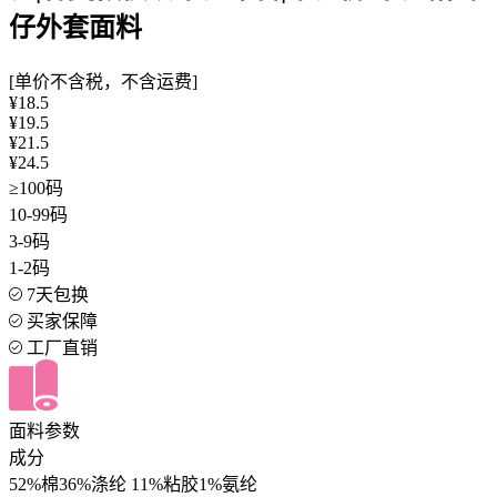
仔外套面料
[单价不含税，不含运费]
¥18.5
¥19.5
¥21.5
¥24.5
≥100码
10-99码
3-9码
1-2码
7天包换
买家保障
工厂直销
面料参数
成分
52%棉36%涤纶 11%粘胶1%氨纶