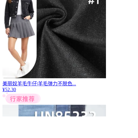
美丽奴羊毛牛仔|羊毛弹力不脱色...
¥
52.30