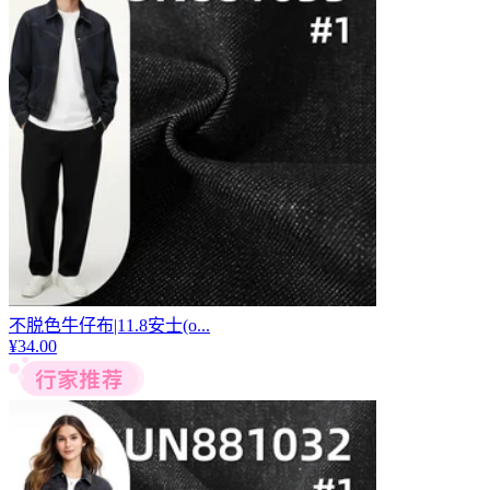
不脱色牛仔布|11.8安士(o...
¥
34.00