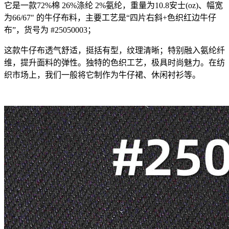
它是一款72%棉 26%涤纶 2%氨纶，重量为10.8安士(oz)、幅宽
为66/67" 的牛仔布料，主要工艺是“四片右斜+色织红边牛仔
布”，货号为 #25050003；
这款牛仔布透气舒适，挺括有型，纹理清晰；特别融入氨纶纤
维，提升面料的弹性。独特的色织工艺，极具时尚魅力。在纺
织市场上，我们一般将它制作为牛仔裙、休闲衬衫等。