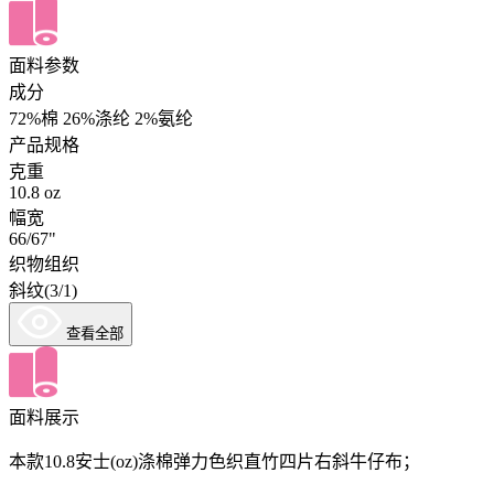
面料参数
成分
72%棉 26%涤纶 2%氨纶
产品规格
克重
10.8 oz
幅宽
66/67"
织物组织
斜纹(3/1)
查看全部
面料展示
本款10.8安士(oz)涤棉弹力色织直竹四片右斜牛仔布；