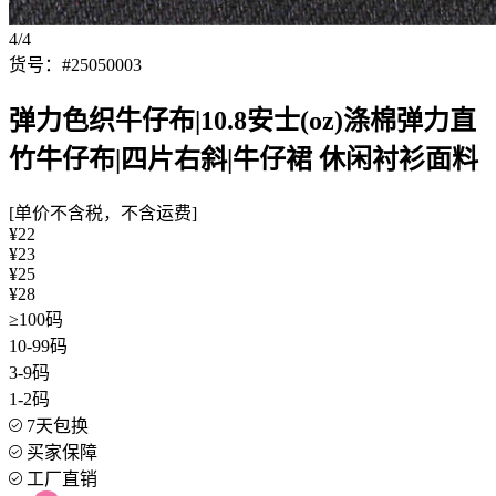
4/4
货号：#25050003
弹力色织牛仔布|10.8安士(oz)涤棉弹力直
竹牛仔布|四片右斜|牛仔裙 休闲衬衫面料
[单价不含税，不含运费]
¥22
¥23
¥25
¥28
≥100码
10-99码
3-9码
1-2码
7天包换
买家保障
工厂直销