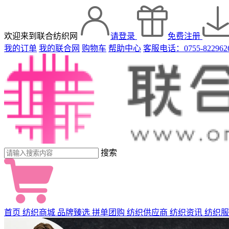
欢迎来到联合纺织网
请登录
免费注册
我的订单
我的联合网
购物车
帮助中心
客服电话：0755-822962
搜索
首页
纺织商城
品牌臻选
拼单团购
纺织供应商
纺织资讯
纺织服