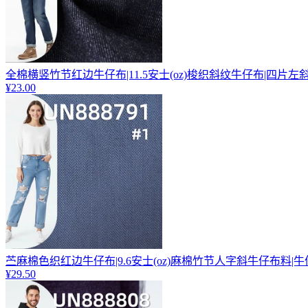
全棉横竖竹节红边牛仔布|11.5安士(oz)梭织斜纹牛仔布|四片左
¥23.00
苎麻棉色织红边牛仔布|9.6安士(oz)麻棉竹节人字斜牛仔布料|
¥29.50