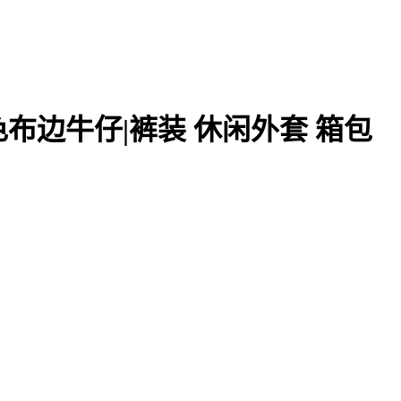
色布边牛仔|裤装 休闲外套 箱包