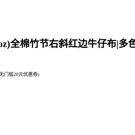
士(oz)全棉竹节右斜红边牛仔布|多
门槛20元优惠券)