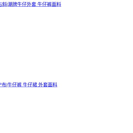
右斜|潮牌牛仔外套 牛仔裤面料
宁布|牛仔裤 牛仔裙 外套面料