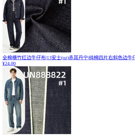
全棉横竹红边牛仔布|13安士(oz)赤耳丹宁|纯棉四片右斜色边牛
¥24.00