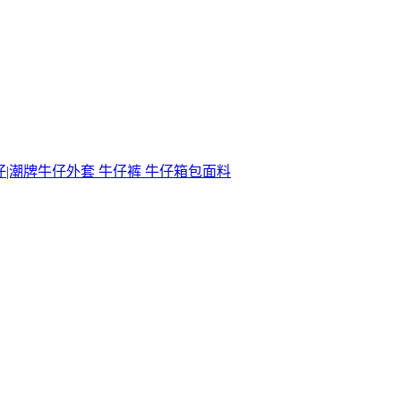
仔|潮牌牛仔外套 牛仔裤 牛仔箱包面料