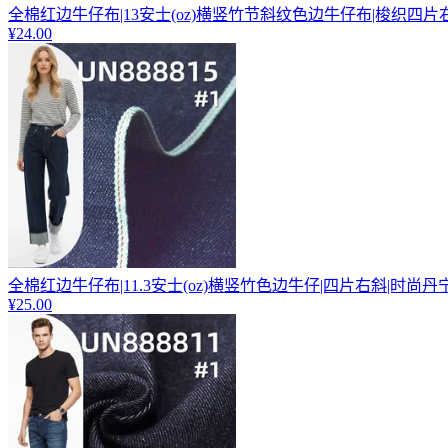
全棉红边牛仔布|13安士(oz)横竖竹节斜纹色边牛仔布|梭织四片
¥24.00
全棉红边牛仔布|11.3安士(oz)横竖竹色边牛仔|四片右斜|时尚丹
¥25.00