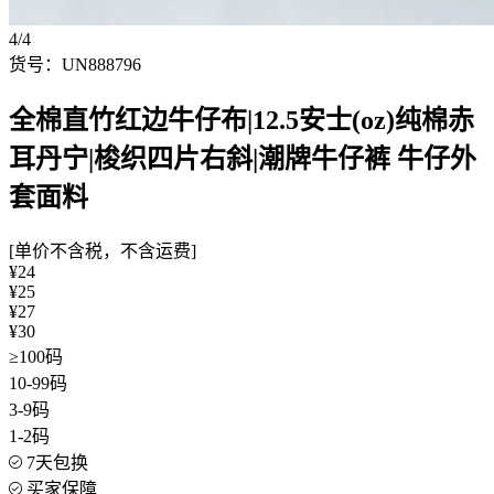
4/4
货号：UN888796
全棉直竹红边牛仔布|12.5安士(oz)纯棉赤
耳丹宁|梭织四片右斜|潮牌牛仔裤 牛仔外
套面料
[单价不含税，不含运费]
¥24
¥25
¥27
¥30
≥100码
10-99码
3-9码
1-2码
7天包换
买家保障