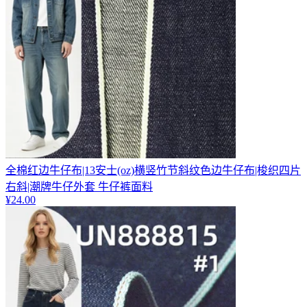
全棉红边牛仔布|13安士(oz)横竖竹节斜纹色边牛仔布|梭织四片
右斜|潮牌牛仔外套 牛仔裤面料
¥
24.00