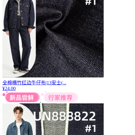
全棉横竹红边牛仔布|13安士(...
¥
24.00