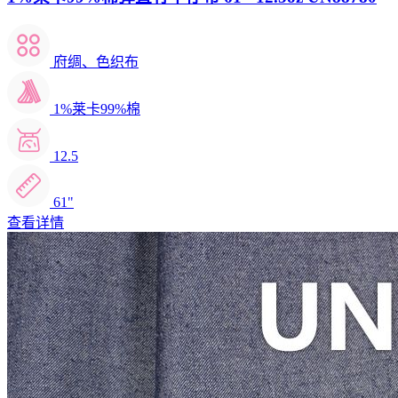
府绸、色织布
1%莱卡99%棉
12.5
61"
查看详情