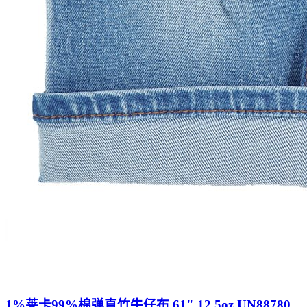
1%莱卡99%棉弹直竹牛仔布 61" 12.5oz UN88780