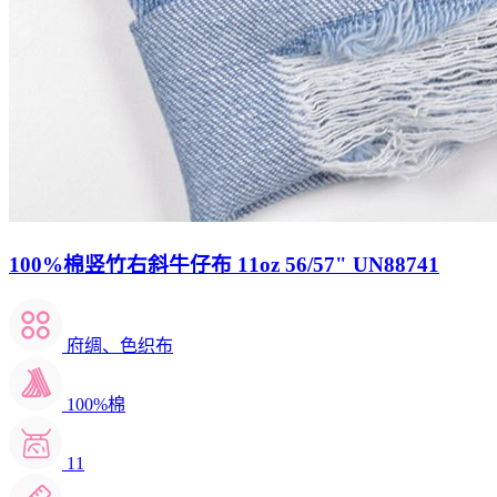
100%棉竖竹右斜牛仔布 11oz 56/57" UN88741
府绸、色织布
100%棉
11