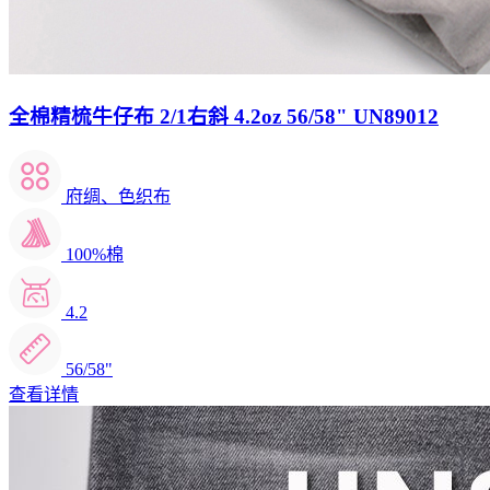
全棉精梳牛仔布 2/1右斜 4.2oz 56/58" UN89012
府绸、色织布
100%棉
4.2
56/58"
查看详情