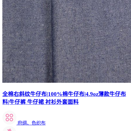
全棉右斜纹牛仔布|100%棉牛仔布|4.9oz薄款牛仔布
料|牛仔裤 牛仔裙 衬衫外套面料
府绸、色织布