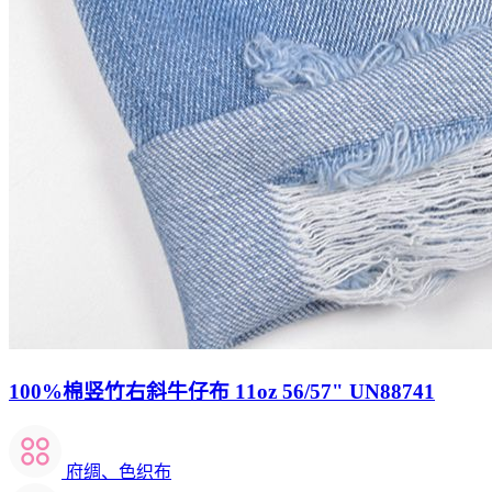
100%棉竖竹右斜牛仔布 11oz 56/57" UN88741
府绸、色织布