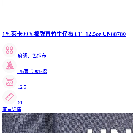
1%莱卡99%棉弹直竹牛仔布 61" 12.5oz UN88780
府绸、色织布
1%莱卡99%棉
12.5
61"
查看详情