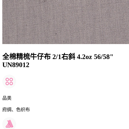
全棉精梳牛仔布 2/1右斜 4.2oz 56/58"
UN89012
品类
府绸、色织布