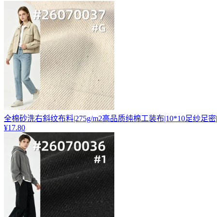
全棉砂洗右斜纹布料|275g/m2高品质纯棉工装布|10*10足纱足
¥17.80