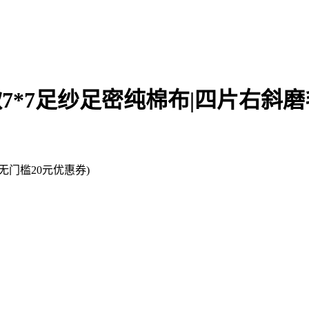
厚款7*7足纱足密纯棉布|四片右斜
门槛20元优惠券)