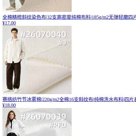
全棉精梳斜纹染色布|32支高密度纯棉布料|185g/m2无弹轻磨四片
¥17.00
赛络纺竹节冰雾棉|220g/m2全棉16支斜纹布|纯棉洗水布料|四
¥18.00