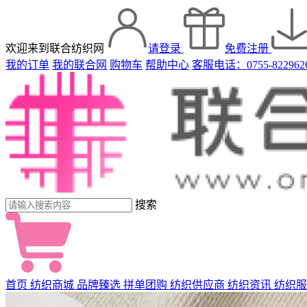
欢迎来到联合纺织网
请登录
免费注册
我的订单
我的联合网
购物车
帮助中心
客服电话：0755-822962
搜索
首页
纺织商城
品牌臻选
拼单团购
纺织供应商
纺织资讯
纺织服