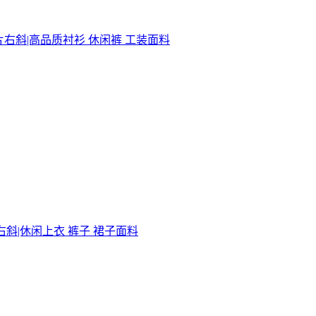
右斜|高品质衬衫‌ 休闲裤‌ 工装‌面料
片右斜|休闲上衣 裤子 裙子面料