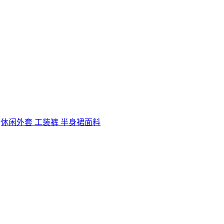
密|休闲外套 工装裤 半身裙面料