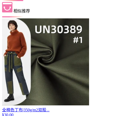
相似推荐
全棉色丁布|350g/m2双股...
¥
30.00