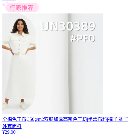
全棉色丁布|350g/m2双股加厚高密色丁斜|半漂布料|裤子 裙子
外套面料
¥
29.00