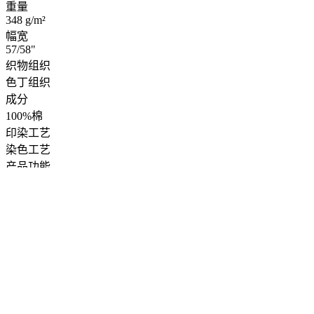
重量
348 g/m²
幅宽
57/58"
织物组织
色丁组织
成分
100%棉
印染工艺
染色工艺
产品功能
系列
#001C
颜色
军绿色