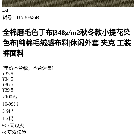
4/4
货号：UN30346B
全棉磨毛色丁布|348g/m2秋冬款小提花染
色布|纯棉毛绒感布料|休闲外套 夹克 工装
裤面料
[单价不含税，不含运费]
¥33.5
¥34.5
¥36.5
¥39.5
≥100码
10-99码
3-9码
1-2码
7天包换
买家保障