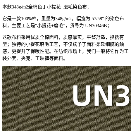
本款348g/m2全棉色丁小提花+磨毛染色布；
它是一款100%棉，重量为348g/m2，幅宽为 57/58" 的染色布
料，主要工艺是“小提花+磨毛”，货号为 UN30346B；
这款布料采用优质全棉面料，质感厚实，平整舒适，挺括有
型；独特的小提花磨毛工艺，不仅赋予了面料柔软细腻的触
感，更提升了保暖性能。在纺织市场上，我们一般将它作为工
装外套、夹克、工装裤等面料。