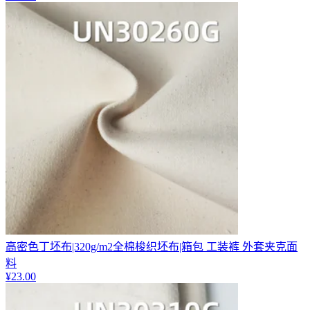
高密色丁坯布|320g/m2全棉梭织坯布|箱包 工装裤 外套夹克面
料
¥
23.00