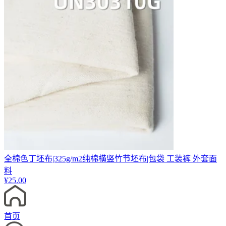
全棉色丁坯布|325g/m2纯棉横竖竹节坯布|包袋 工装裤 外套面
料
¥
25.00
首页