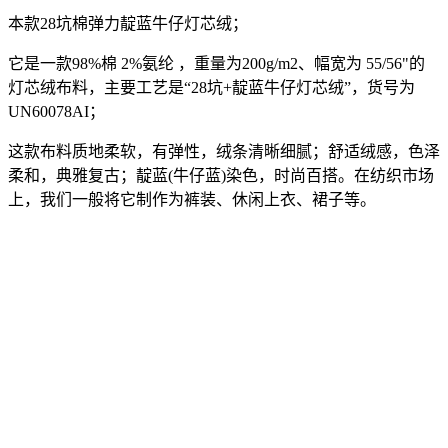
本款28坑棉弹力靛蓝牛仔灯芯绒；
它是一款98%棉 2%氨纶 ，重量为200g/m2、幅宽为 55/56"的
灯芯绒布料，主要工艺是“28坑+靛蓝牛仔灯芯绒”，货号为
UN60078AI；
这款布料质地柔软，有弹性，绒条清晰细腻；舒适绒感，色泽
柔和，典雅复古；靛蓝(牛仔蓝)染色，时尚百搭。在纺织市场
上，我们一般将它制作为裤装、休闲上衣、裙子等。