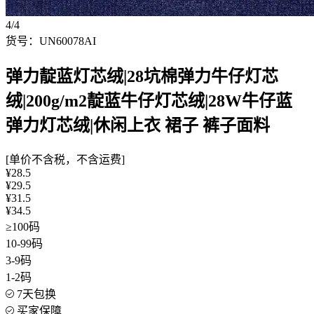
4/4
货号：UN60078AI
弹力靛蓝灯芯绒|28坑棉弹力牛仔灯芯
绒|200g/m2靛蓝牛仔灯芯绒|28W牛仔蓝
弹力灯芯绒|休闲上衣 裙子 裤子面料
[单价不含税，不含运费]
¥28.5
¥29.5
¥31.5
¥34.5
≥100码
10-99码
3-9码
1-2码
7天包换
买家保障