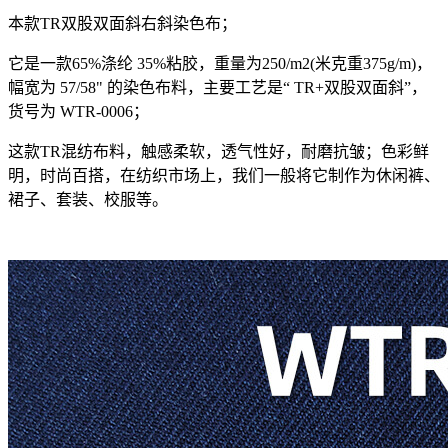
本款TR双股双面斜右斜染色布；
它是一款65%涤纶 35%粘胶，重量为250/m2(米克重375g/m)，
幅宽为 57/58" 的染色布料，主要工艺是“ TR+双股双面斜”，
货号为 WTR-0006；
这款TR混纺布料，触感柔软，透气性好，耐磨抗皱；色彩鲜
明，时尚百搭，在纺织市场上，我们一般将它制作为休闲裤、
裙子、套装、校服等。