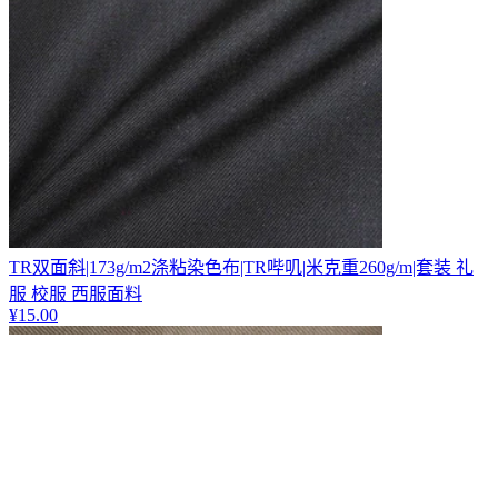
TR双面斜|173g/m2涤粘染色布|TR哔叽|米克重260g/m|套装 礼
服 校服 西服面料
¥
15.00