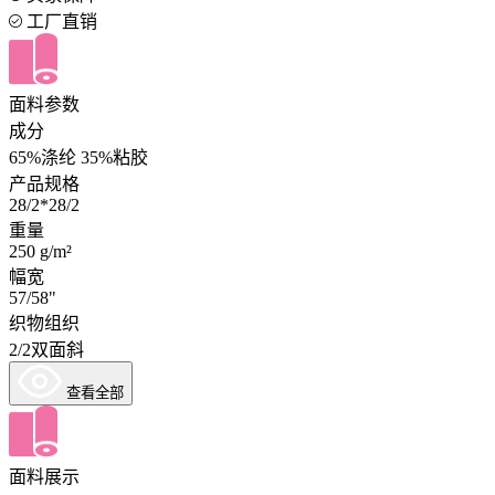
工厂直销
面料参数
成分
65%涤纶 35%粘胶
产品规格
28/2*28/2
重量
250 g/m²
幅宽
57/58"
织物组织
2/2双面斜
查看全部
面料展示