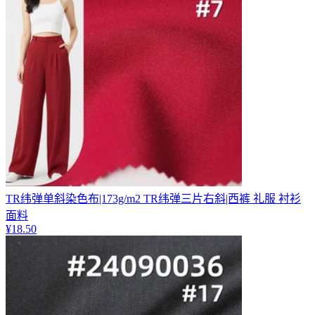
TR纬弹单斜染色布|173g/m2 TR纬弹三片右斜|西裤 礼服 衬衫
面料
¥
18.50