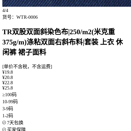
4/4
货号：WTR-0006
TR双股双面斜染色布|250/m2(米克重
375g/m)涤粘双面右斜布料|套装 上衣 休
闲裤 裙子面料
[单价不含税，不含运费]
¥19.8
¥20.8
¥22.8
¥25.8
≥100码
10-99码
3-9码
1-2码
7天包换
买家保障