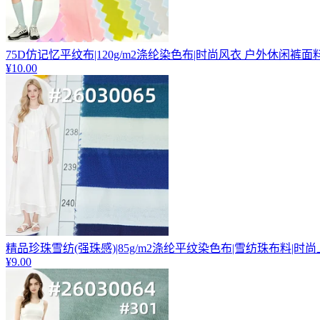
75D仿记忆平纹布|120g/m2涤纶染色布|时尚风衣 户外休闲裤面
¥10.00
精品珍珠雪纺(强珠感)|85g/m2涤纶平纹染色布|雪纺珠布料|时尚
¥9.00