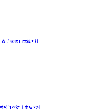
闲上衣 连衣裙 山本裤面料
 衬衫 连衣裙 山本裤面料