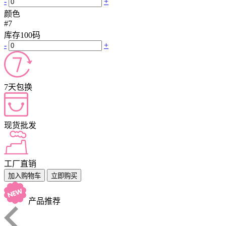
-
+
颜色
#7
库存
100
码
-
+
7天包换
现货批发
工厂直销
加入购物车
立即购买
产品推荐