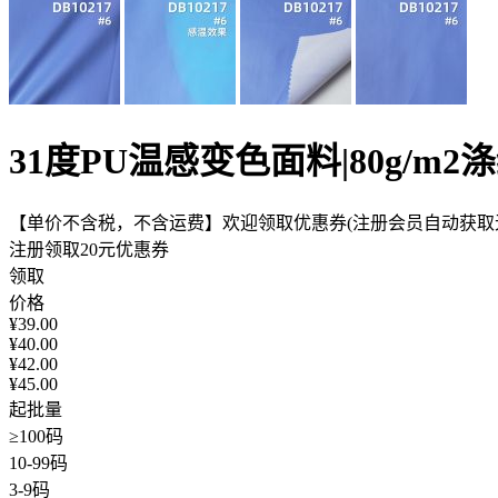
31度PU温感变色面料|80g/m
【单价不含税，不含运费】欢迎领取优惠券(注册会员自动获取无
注册领取20元优惠券
领取
价格
¥
39.00
¥
40.00
¥
42.00
¥
45.00
起批量
≥100码
10-99码
3-9码