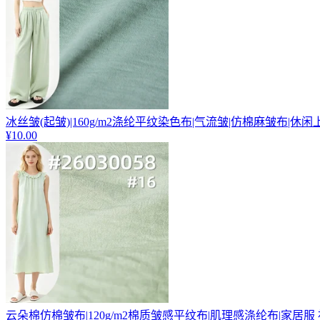
冰丝皱(起皱)|160g/m2涤纶平纹染色布|气流皱|仿棉麻皱布|休
¥10.00
云朵棉仿棉皱布|120g/m2棉质皱感平纹布|肌理感涤纶布|家居服