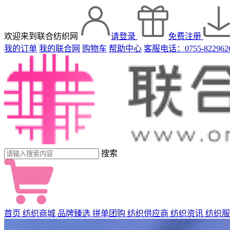
欢迎来到联合纺织网
请登录
免费注册
我的订单
我的联合网
购物车
帮助中心
客服电话：0755-822962
搜索
首页
纺织商城
品牌臻选
拼单团购
纺织供应商
纺织资讯
纺织服