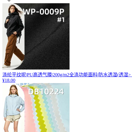
涤纶平纹呢|PU高透气膜|200g/m2全涤功能面料|防水透湿(透湿> 7
¥18.00