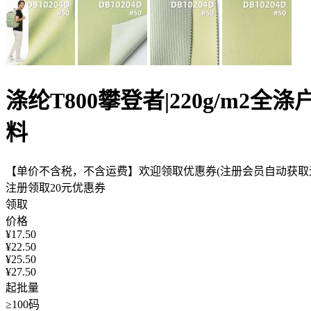
涤纶T800攀登者|220g/m2
料
【单价不含税，不含运费】欢迎领取优惠券(注册会员自动获取无
注册领取20元优惠券
领取
价格
¥
17.50
¥
22.50
¥
25.50
¥
27.50
起批量
≥100码