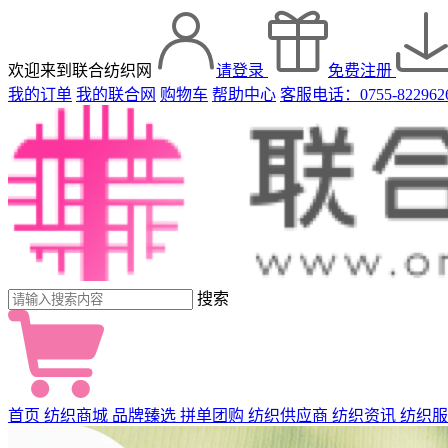
欢迎来到联合纺织网
请登录
免费注册
我的订单
我的联合网
购物车
帮助中心
客服电话：0755-822962
搜索
首页
纺织商城
品牌臻选
拼单团购
纺织供应商
纺织资讯
纺织服