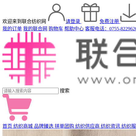
欢迎来到联合纺织网
请登录
免费注册
我的订单
我的联合网
购物车
帮助中心
客服电话：0755-822962
搜索
首页
纺织商城
品牌臻选
拼单团购
纺织供应商
纺织资讯
纺织服