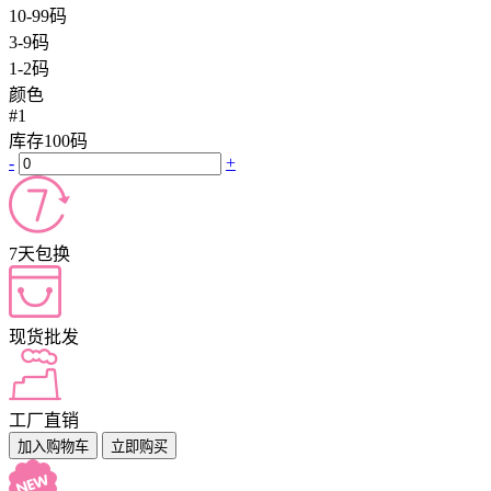
10-99码
3-9码
1-2码
颜色
#1
库存
100
码
-
+
7天包换
现货批发
工厂直销
加入购物车
立即购买