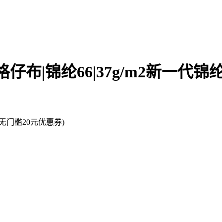
布|锦纶66|37g/m2新一代锦纶格
门槛20元优惠券)