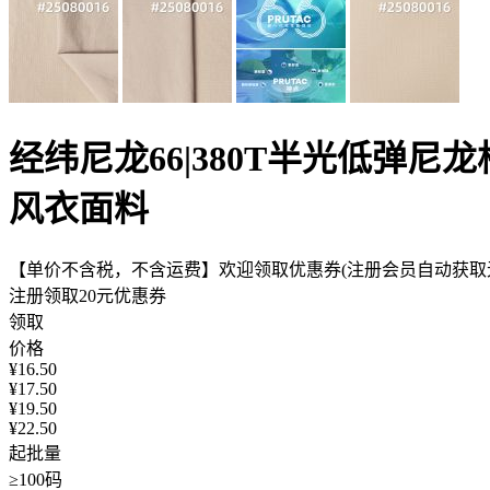
经纬尼龙66|380T半光低弹尼龙格仔
风衣面料
【单价不含税，不含运费】欢迎领取优惠券(注册会员自动获取无
注册领取20元优惠券
领取
价格
¥
16.50
¥
17.50
¥
19.50
¥
22.50
起批量
≥100码