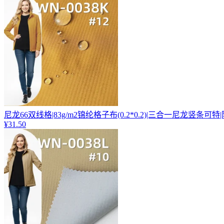
尼龙66双线格|83g/m2锦纶格子布(0.2*0.2)|三合一尼龙竖条可特
¥31.50