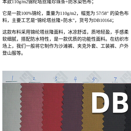
本款110g/m2锦纶塔丝隆珍珠条+防水染色布；
它是一款100%锦纶，重量为110g/m2，幅宽为 57/58" 的染色布
料，主要工艺是“锦纶塔丝隆+防水”，货号为DB10164；
这款布料采用锦纶塔丝隆面料，冰凉舒适，质地轻盈，手感柔
软细腻，搭配防水特性，是一款优质的功能性面料。在纺织市
场上，我们一般将它制作为沙滩裤、夹克外套、工装裤、户外
登山服等。