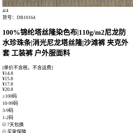
4/4
货号：DB10164
100%锦纶塔丝隆染色布|110g/m2尼龙防
水珍珠条|消光尼龙塔丝隆|沙滩裤 夹克外
套 工装裤 户外服面料
[单价不含税，不含运费]
¥14.8
¥15.8
¥17.8
¥20.8
≥100码
10-99码
3-9码
1-2码
7天包换
买家保障