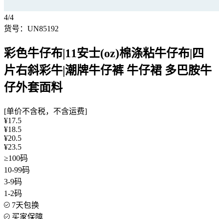
4/4
货号：UN85192
彩色牛仔布|11安士(oz)棉涤粘牛仔布|四
片右斜彩牛|潮牌牛仔裤 牛仔裙 多巴胺牛
仔外套面料
[单价不含税，不含运费]
¥17.5
¥18.5
¥20.5
¥23.5
≥100码
10-99码
3-9码
1-2码
7天包换
买家保障