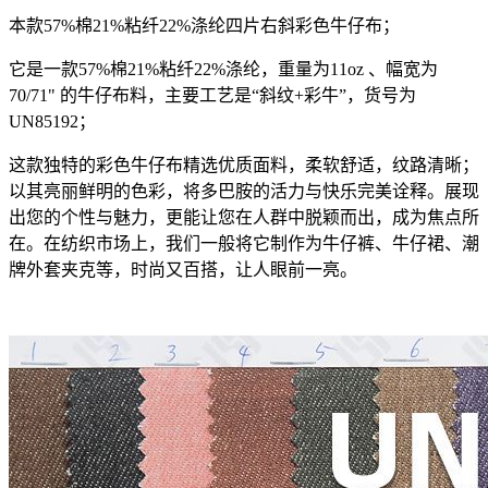
本款57%棉21%粘纤22%涤纶四片右斜彩色牛仔布；
它是一款57%棉21%粘纤22%涤纶，重量为11oz 、幅宽为
70/71" 的牛仔布料，主要工艺是“斜纹+彩牛”，货号为
UN85192；
这款独特的彩色牛仔布精选优质面料，柔软舒适，纹路清晰；
以其亮丽鲜明的色彩，将多巴胺的活力与快乐完美诠释。展现
出您的个性与魅力，更能让您在人群中脱颖而出，成为焦点所
在。在纺织市场上，我们一般将它制作为牛仔裤、牛仔裙、潮
牌外套夹克等，时尚又百搭，让人眼前一亮。