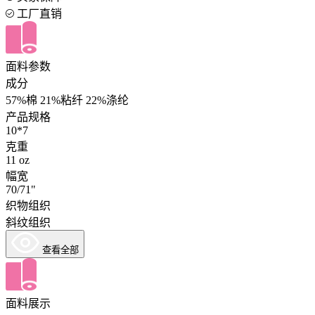
工厂直销
面料参数
成分
57%棉 21%粘纤 22%涤纶
产品规格
10*7
克重
11 oz
幅宽
70/71"
织物组织
斜纹组织
查看全部
面料展示