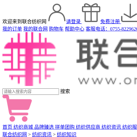
欢迎来到联合纺织网
请登录
免费注册
我的订单
我的联合网
购物车
帮助中心
客服电话：0755-822962
搜索
首页
纺织商城
品牌臻选
拼单团购
纺织供应商
纺织资讯
纺织服
联合纺织网
>
纺织资讯
>
纺织知识