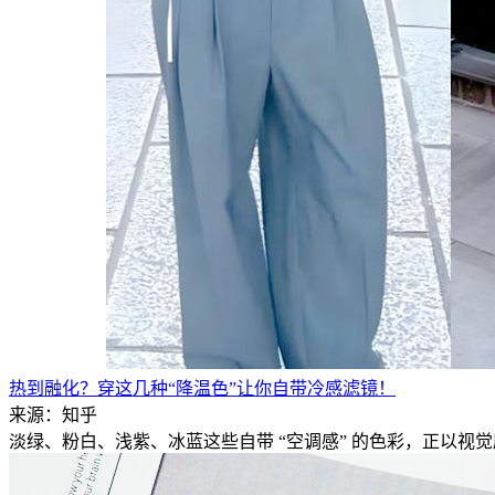
热到融化？穿这几种“降温色”让你自带冷感滤镜！
来源：知乎
淡绿、粉白、浅紫、冰蓝这些自带 “空调感” 的色彩，正以视